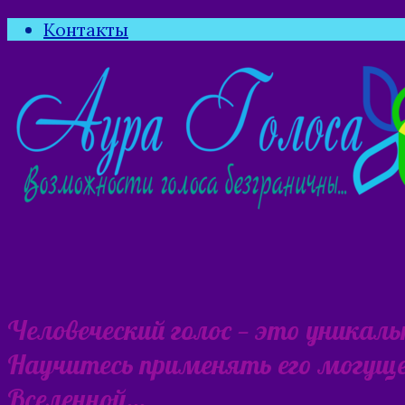
Контакты
Человеческий голос — это уникал
Научитесь применять его могущес
Вселенной…