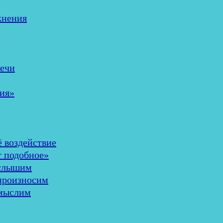
жнения
речи
ия»
ё воздействие
т подобное»
 слышим
 произносим
 мыслим