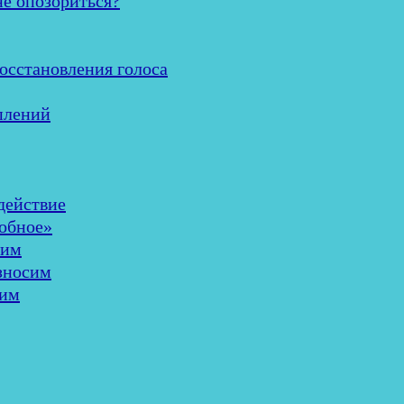
не опозориться?
осстановления голоса
плений
здействие
добное»
шим
износим
лим