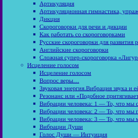
Артикуляция
Артикуляционная гимнастика, упра
Дикция
Скороговорки для речи и дикции
Как работать со скороговорками
Русские скороговорки для развития 
Английские скороговорки
Сложная супер-скороговорка «Лигур
Исцеление голосом
Исцеление голосом
Вопрос веры…
Звуковая энергия.Вибрация звука и е
Резонанс или «Подобное притягивае
Вибрации человека: 1 — То, что мы
Вибрации человека: 2 — То, что мы
Вибрации человека: 3 — То, что мы
Вибрации Души
Голос Души — Интуиция