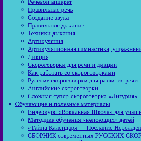
Речевой аппарат
Правильная речь
Создание звука
Правильное дыхание
Техники дыхания
Артикуляция
Артикуляционная гимнастика, упражнен
Дикция
Скороговорки для речи и дикции
Как работать со скороговорками
Русские скороговорки для развития речи
Английские скороговорки
Сложная супер-скороговорка «Лигурия»
Обучающие и полезные материалы
Видеокурс «Вокальная Школа» для учащи
Методика обучения «непоющих» детей
«Тайна Календаря — Послание Нерождё
СБОРНИК современных РУССКИХ СК