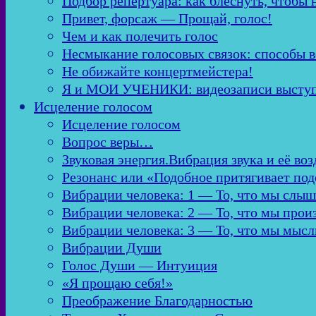
Подбор репертуара: как блеснуть, чтобы 
Привет, форсаж — Прощай, голос!
Чем и как полечить голос
Несмыкание голосовых связок: способы в
Не обижайте концертмейстера!
Я и МОИ УЧЕНИКИ: видеозаписи высту
Исцеление голосом
Исцеление голосом
Вопрос веры…
Звуковая энергия.Вибрация звука и её во
Резонанс или «Подобное притягивает по
Вибрации человека: 1 — То, что мы слы
Вибрации человека: 2 — То, что мы про
Вибрации человека: 3 — То, что мы мыс
Вибрации Души
Голос Души — Интуиция
«Я прощаю себя!»
Преображение Благодарностью