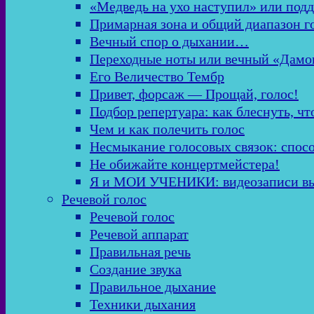
«Медведь на ухо наступил» или подд
Примарная зона и общий диапазон г
Вечный спор о дыхании…
Переходные ноты или вечный «Дамо
Его Величество Тембр
Привет, форсаж — Прощай, голос!
Подбор репертуара: как блеснуть, чт
Чем и как полечить голос
Несмыкание голосовых связок: спос
Не обижайте концертмейстера!
Я и МОИ УЧЕНИКИ: видеозаписи в
Речевой голос
Речевой голос
Речевой аппарат
Правильная речь
Создание звука
Правильное дыхание
Техники дыхания