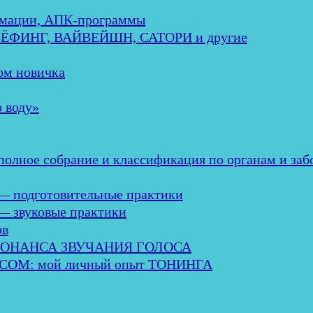
мации, АПК-программы
ЕБЁФИНГ, ВАЙВЕЙШН, САТОРИ и другие
м новичка
 воду»
ное собрание и классификация по органам и заб
— подготовительные практики
— звуковые практики
ов
ЗОНАНСА ЗВУЧАНИЯ ГОЛОСА
М: мой личный опыт ТОНИНГА