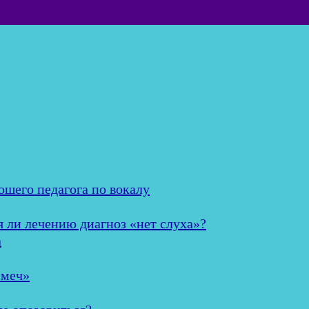
ошего педагога по вокалу
я ли лечению диагноз «нет слуха»?
а
 меч»