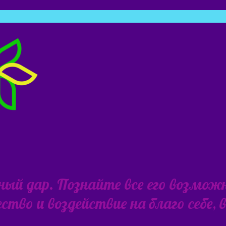
ьный дар. Познайте все его возмож
тво и воздействие на благо себе,