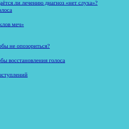
аётся ли лечению диагноз «нет слуха»?
олоса
клов меч»
обы не опозориться?
обы восстановления голоса
ыступлений