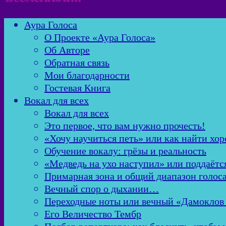
Аура Голоса
О Проекте «Аура Голоса»
Об Авторе
Обратная связь
Мои благодарности
Гостевая Книга
Вокал для всех
Вокал для всех
Это первое, что вам нужно прочесть!
«Хочу научиться петь» или как найти хор
Обучение вокалу: грёзы и реальность
«Медведь на ухо наступил» или поддаётс
Примарная зона и общий диапазон голос
Вечный спор о дыхании…
Переходные ноты или вечный «Дамоклов
Его Величество Тембр