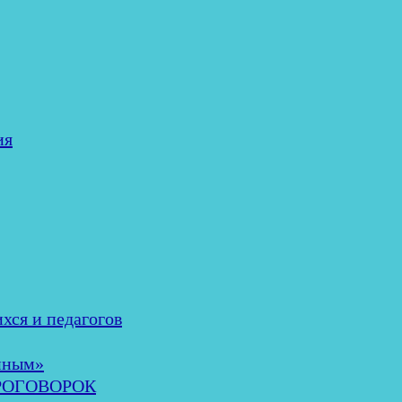
ия
хся и педагогов
нным»
ОРОГОВОРОК