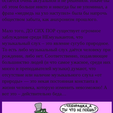
остаётся очень актуальной и не решённой. Иначе бы
об этом больше никто и никогда бы не упоминал, а
фраза «медведь на ухо наступил» была бы напрочь
обществом забыта, как анахронизм прошлого.
Мало того, ДО СИХ ПОР существует огромное
заблуждение среди НЕмузыкантов, что
музыкальный слух – это явление сугубо природное.
То есть либо музыкальный слух даётся человеку при
рождении, либо нет. Соответственно, подавляющее
большинство людей (и что самое ужасное, среди них
много и преподавателей музыки) думают, что
отсутствие или наличие музыкального слуха «от
природы» — это некая постоянная константа в
жизни человека, которую изменить невозможно! А
вот это – действительно беда…