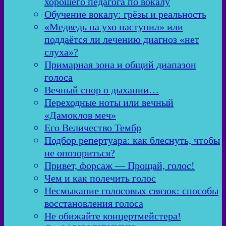
хорошего педагога по вокалу
Обучение вокалу: грёзы и реальность
«Медведь на ухо наступил» или
поддаётся ли лечению диагноз «нет
слуха»?
Примарная зона и общий диапазон
голоса
Вечный спор о дыхании…
Переходные ноты или вечный
«Дамоклов меч»
Его Величество Тембр
Подбор репертуара: как блеснуть, чтобы
не опозориться?
Привет, форсаж — Прощай, голос!
Чем и как полечить голос
Несмыкание голосовых связок: способы
восстановления голоса
Не обижайте концертмейстера!