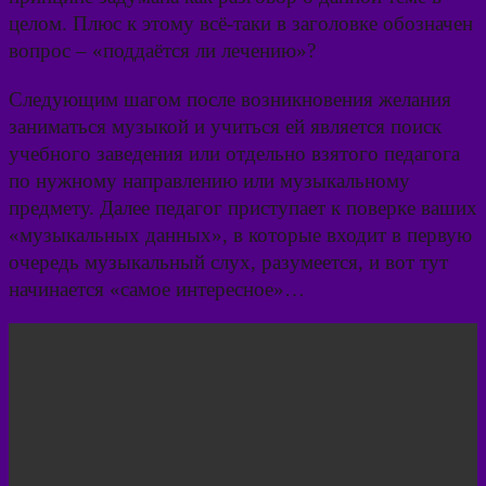
целом. Плюс к этому всё-таки в заголовке обозначен
вопрос – «поддаётся ли лечению»?
Следующим шагом после возникновения желания
заниматься музыкой и учиться ей является поиск
учебного заведения или отдельно взятого педагога
по нужному направлению или музыкальному
предмету. Далее педагог приступает к поверке ваших
«музыкальных данных», в которые входит в первую
очередь музыкальный слух, разумеется, и вот тут
начинается «самое интересное»…