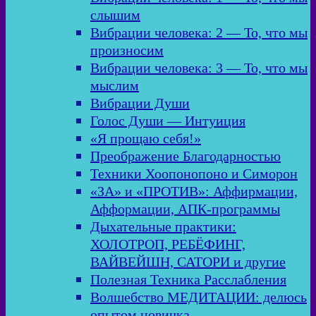
слышим
Вибрации человека: 2 — То, что мы
произносим
Вибрации человека: 3 — То, что мы
мыслим
Вибрации Души
Голос Души — Интуиция
«Я прощаю себя!»
Преображение Благодарностью
Техники Хоопонопоно и Симорон
«ЗА» и «ПРОТИВ»: Аффирмации,
Афформации, АПК-программы
Дыхательные практики:
ХОЛОТРОП, РЕБЁФИНГ,
ВАЙВЕЙШН, САТОРИ и другие
Полезная Техника Расслабления
Волшебство МЕДИТАЦИИ: делюсь
опытом новичка