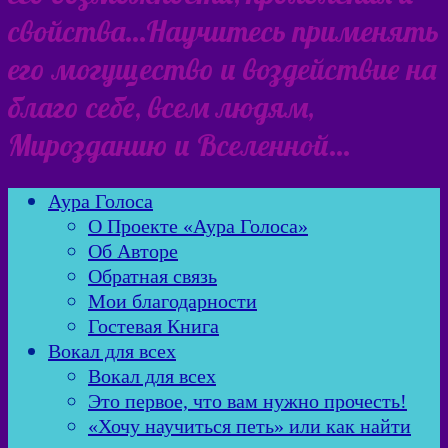
свойства…Научитесь применять
его могущество и воздействие на
благо себе, всем людям,
Мирозданию и Вселенной…
Аура Голоса
О Проекте «Аура Голоса»
Об Авторе
Обратная связь
Мои благодарности
Гостевая Книга
Вокал для всех
Вокал для всех
Это первое, что вам нужно прочесть!
«Хочу научиться петь» или как найти