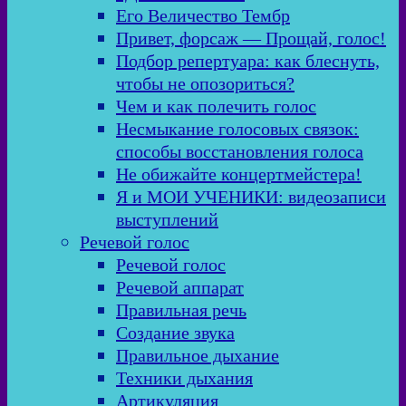
Его Величество Тембр
Привет, форсаж — Прощай, голос!
Подбор репертуара: как блеснуть,
чтобы не опозориться?
Чем и как полечить голос
Несмыкание голосовых связок:
способы восстановления голоса
Не обижайте концертмейстера!
Я и МОИ УЧЕНИКИ: видеозаписи
выступлений
Речевой голос
Речевой голос
Речевой аппарат
Правильная речь
Создание звука
Правильное дыхание
Техники дыхания
Артикуляция