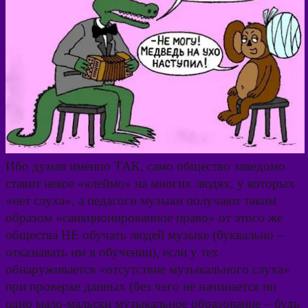
Ибо думая именно ТАК, само общество заведомо
ставит некое «клеймо» на многих людях, у которых
«нет слуха», а педагоги музыки получают таким
образом «санкционированное право» от этого же
общества НЕ обучать людей музыке (буквально –
отказывать им в обучении), если у тех
обнаруживается «отсутствие музыкального слуха»
при проверке данных (без чего не начинается ни
одно мало-мальски музыкальное образование – будь