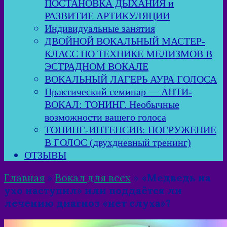
ПОСТАНОВКА ДЫХАНИЯ и
РАЗВИТИЕ АРТИКУЛЯЦИИ
Индивидуальные занятия
ДВОЙНОЙ ВОКАЛЬНЫЙ МАСТЕР-
КЛАСС ПО ТЕХНИКЕ МЕЛИЗМОВ В
ЭСТРАДНОМ ВОКАЛЕ
ВОКАЛЬНЫЙ ЛАГЕРЬ АУРА ГОЛОСА
Практический семинар — АНТИ-
ВОКАЛ: ТОНИНГ. Необычные
возможности вашего голоса
ТОНИНГ-ИНТЕНСИВ: ПОГРУЖЕНИЕ
В ГОЛОС (двухдневный тренинг)
ОТЗЫВЫ
Главная
»
Вокал для всех
»
«Медведь на
ухо наступил» или поддаётся ли
лечению диагноз «нет слуха»?