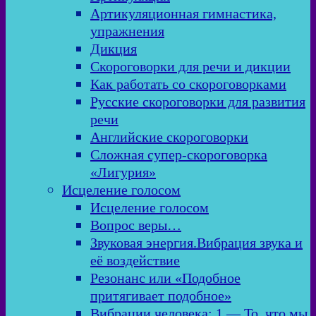
Артикуляционная гимнастика,
упражнения
Дикция
Скороговорки для речи и дикции
Как работать со скороговорками
Русские скороговорки для развития
речи
Английские скороговорки
Сложная супер-скороговорка
«Лигурия»
Исцеление голосом
Исцеление голосом
Вопрос веры…
Звуковая энергия.Вибрация звука и
её воздействие
Резонанс или «Подобное
притягивает подобное»
Вибрации человека: 1 — То, что мы