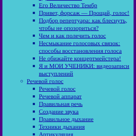
Его Величество Тембр
Привет, форсаж — Прощай, голос!
Подбор репертуара: как блеснуть,
чтобы не опозориться?
Чем и как полечить голос
Несмыкание голосовых связок:
способы восстановления голоса
Не обижайте концертмейстера!
Я и МОИ УЧЕНИКИ: видеозаписи
выступлений
Речевой голос
Речевой голос
Речевой аппарат
Правильная речь
Создание звука
Правильное дыхание
Техники дыхания
Артикуляция