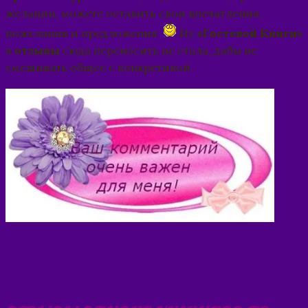
желании, можете оставить свои впечатления,
пожелания и предложения
Из
«Гостевой Книги»
я
отзывы
сюда переносить не стала, дабы не
смешивать общее с конкретикой.