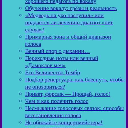
хорошего педагога по вокалу
Обучение вокалу: грёзы и реальность
«Медведь на ухо наступил» или
поддаётся ли лечению диагноз «нет
слуха»?
Примарная зона и общий диапазон
голоса
Вечный спор о дыхании…
Переходные ноты или вечный
«Дамоклов меч»
Его Величество Тембр
Подбор репертуара: как блеснуть, чтобы
не опозориться?
Привет, форсаж — Прощай, голос!
Чем и как полечить голос
Несмыкание голосовых связок: способы
восстановления голоса
Не обижайте концертмейстера!