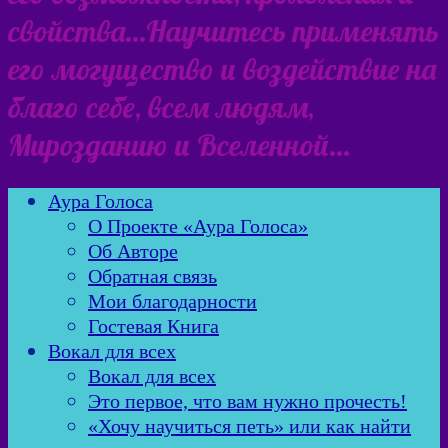
свойства…Научитесь применять
его могущество и воздействие на
благо себе, всем людям,
Мирозданию и Вселенной…
Аура Голоса
О Проекте «Аура Голоса»
Об Авторе
Обратная связь
Мои благодарности
Гостевая Книга
Вокал для всех
Вокал для всех
Это первое, что вам нужно прочесть!
«Хочу научиться петь» или как найти