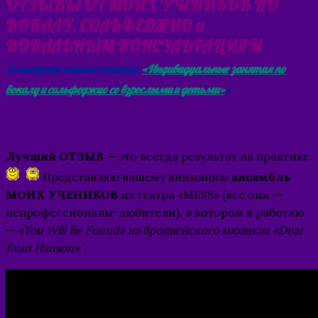
ОТЗЫВЫ ОТ МОИХ УЧЕНИКОВ ПО
ВОКАЛУ, СОЛЬФЕДЖИО и
ВОКАЛЬНЫМ КОНСУЛЬТАЦИЯМ
(смотрите также статью
«Индивидуальные занятия по
вокалу и сольфеджио со взрослыми и детьми»
)
Лучший ОТЗЫВ
— это всегда результат на практике
Представляю вашему вниманию
ансамбль
МОИХ УЧЕНИКОВ
из театра «MESS» (все они —
непрофессионалы-любители), в котором я работаю
—
«You Will Be Found» из бродвейского мюзикла «Dear
Evan Hanson»
: