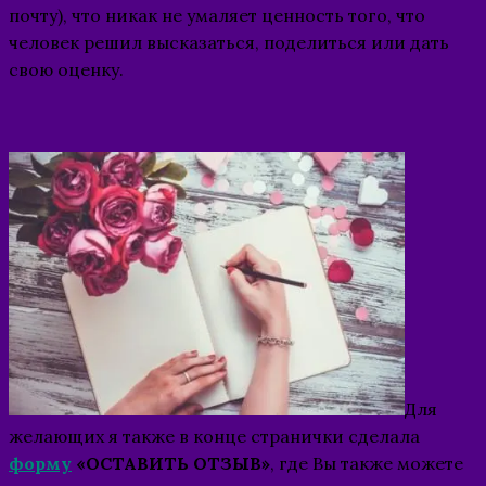
почту), что никак не умаляет ценность того, что
человек решил высказаться, поделиться или дать
свою оценку.
Для
желающих я также в конце странички сделала
форму
«ОСТАВИТЬ ОТЗЫВ»
, где Вы также можете