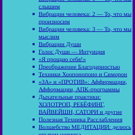
слышим
Вибрации человека: 2 — То, что мы
произносим
Вибрации человека: 3 — То, что мы
мыслим
Вибрации Души
Голос Души — Интуиция
«Я прощаю себя!»
Преображение Благодарностью
Техники Хоопонопоно и Симорон
«ЗА» и «ПРОТИВ»: Аффирмации,
Афформации, АПК-программы
Дыхательные практики:
ХОЛОТРОП, РЕБЁФИНГ,
ВАЙВЕЙШН, САТОРИ и другие
Полезная Техника Расслабления
Волшебство МЕДИТАЦИИ: делюсь
опытом новичка