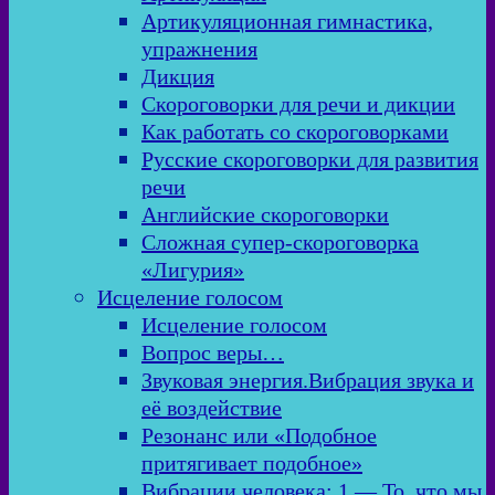
Артикуляционная гимнастика,
упражнения
Дикция
Скороговорки для речи и дикции
Как работать со скороговорками
Русские скороговорки для развития
речи
Английские скороговорки
Сложная супер-скороговорка
«Лигурия»
Исцеление голосом
Исцеление голосом
Вопрос веры…
Звуковая энергия.Вибрация звука и
её воздействие
Резонанс или «Подобное
притягивает подобное»
Вибрации человека: 1 — То, что мы