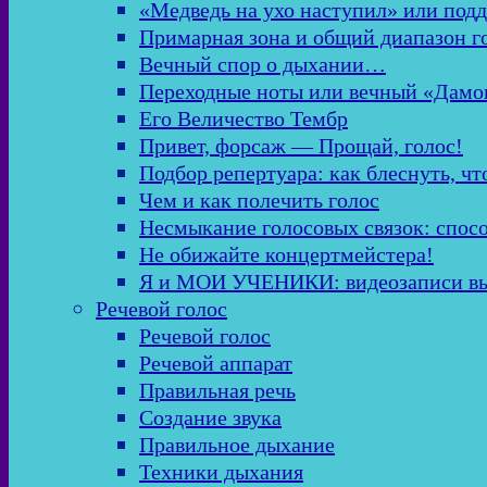
«Медведь на ухо наступил» или подд
Примарная зона и общий диапазон г
Вечный спор о дыхании…
Переходные ноты или вечный «Дамо
Его Величество Тембр
Привет, форсаж — Прощай, голос!
Подбор репертуара: как блеснуть, чт
Чем и как полечить голос
Несмыкание голосовых связок: спос
Не обижайте концертмейстера!
Я и МОИ УЧЕНИКИ: видеозаписи в
Речевой голос
Речевой голос
Речевой аппарат
Правильная речь
Создание звука
Правильное дыхание
Техники дыхания