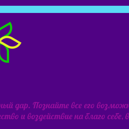
ьный дар. Познайте все его возмож
тво и воздействие на благо себе,