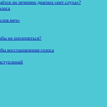
аётся ли лечению диагноз «нет слуха»?
олоса
клов меч»
обы не опозориться?
обы восстановления голоса
ыступлений