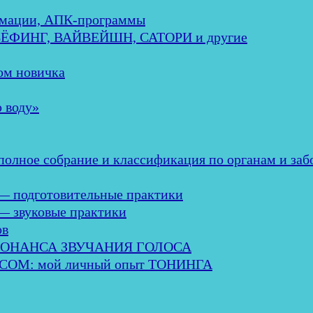
мации, АПК-программы
ЕБЁФИНГ, ВАЙВЕЙШН, САТОРИ и другие
м новичка
 воду»
ное собрание и классификация по органам и заб
— подготовительные практики
— звуковые практики
ов
ЗОНАНСА ЗВУЧАНИЯ ГОЛОСА
М: мой личный опыт ТОНИНГА