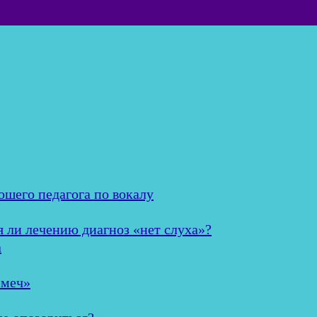
ошего педагога по вокалу
я ли лечению диагноз «нет слуха»?
а
 меч»