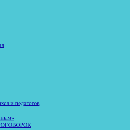
ия
хся и педагогов
нным»
ОРОГОВОРОК