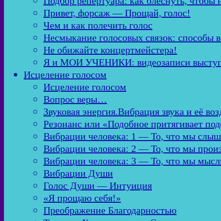
Подбор репертуара: как блеснуть, чтобы 
Привет, форсаж — Прощай, голос!
Чем и как полечить голос
Несмыкание голосовых связок: способы в
Не обижайте концертмейстера!
Я и МОИ УЧЕНИКИ: видеозаписи высту
Исцеление голосом
Исцеление голосом
Вопрос веры…
Звуковая энергия.Вибрация звука и её во
Резонанс или «Подобное притягивает по
Вибрации человека: 1 — То, что мы слы
Вибрации человека: 2 — То, что мы про
Вибрации человека: 3 — То, что мы мыс
Вибрации Души
Голос Души — Интуиция
«Я прощаю себя!»
Преображение Благодарностью