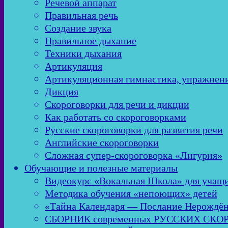
Речевой аппарат
Правильная речь
Создание звука
Правильное дыхание
Техники дыхания
Артикуляция
Артикуляционная гимнастика, упражнен
Дикция
Скороговорки для речи и дикции
Как работать со скороговорками
Русские скороговорки для развития речи
Английские скороговорки
Сложная супер-скороговорка «Лигурия»
Обучающие и полезные материалы
Видеокурс «Вокальная Школа» для учащи
Методика обучения «непоющих» детей
«Тайна Календаря — Послание Нерождё
СБОРНИК современных РУССКИХ СК