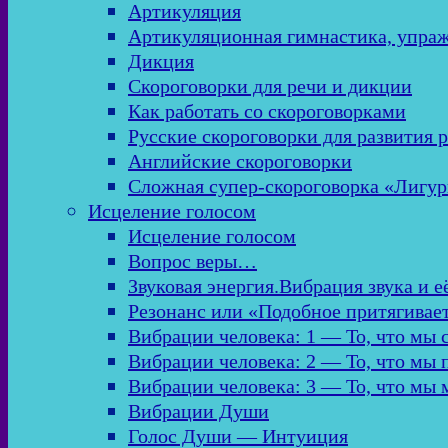
Артикуляция
Артикуляционная гимнастика, упра
Дикция
Скороговорки для речи и дикции
Как работать со скороговорками
Русские скороговорки для развития 
Английские скороговорки
Сложная супер-скороговорка «Лигур
Исцеление голосом
Исцеление голосом
Вопрос веры…
Звуковая энергия.Вибрация звука и е
Резонанс или «Подобное притягивае
Вибрации человека: 1 — То, что мы
Вибрации человека: 2 — То, что мы
Вибрации человека: 3 — То, что мы
Вибрации Души
Голос Души — Интуиция