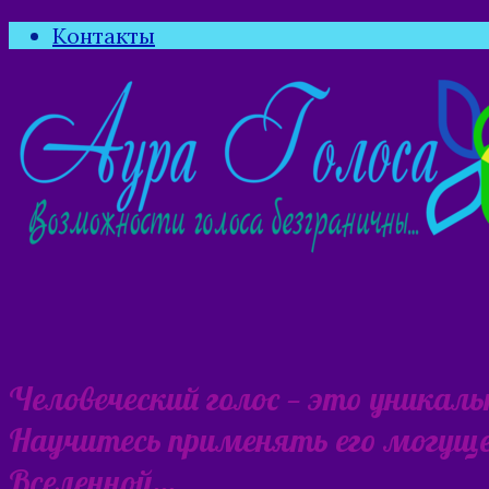
Контакты
Человеческий голос — это уникал
Научитесь применять его могущес
Вселенной…