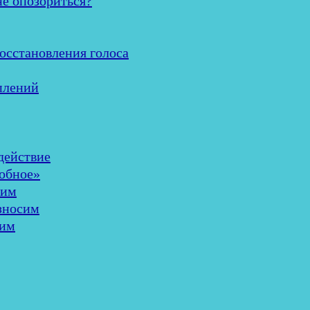
не опозориться?
осстановления голоса
плений
здействие
добное»
шим
износим
лим