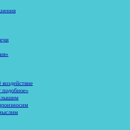
жнения
речи
ия»
ё воздействие
т подобное»
 слышим
 произносим
 мыслим