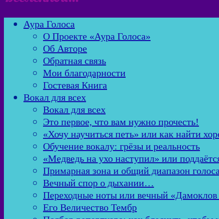
Аура Голоса
О Проекте «Аура Голоса»
Об Авторе
Обратная связь
Мои благодарности
Гостевая Книга
Вокал для всех
Вокал для всех
Это первое, что вам нужно прочесть!
«Хочу научиться петь» или как найти хор
Обучение вокалу: грёзы и реальность
«Медведь на ухо наступил» или поддаётс
Примарная зона и общий диапазон голос
Вечный спор о дыхании…
Переходные ноты или вечный «Дамоклов
Его Величество Тембр