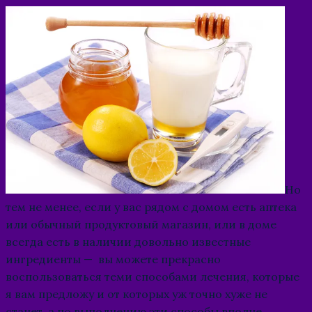
Но
тем не менее, если у вас рядом с домом есть аптека
или обычный продуктовый магазин, или в доме
всегда есть в наличии довольно известные
ингредиенты — вы можете прекрасно
воспользоваться теми способами лечения, которые
я вам предложу и от которых уж точно хуже не
станет, а по выполнению эти способы вполне