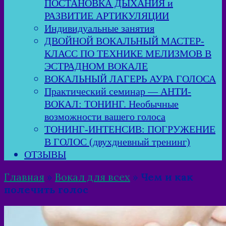
ПОСТАНОВКА ДЫХАНИЯ и
РАЗВИТИЕ АРТИКУЛЯЦИИ
Индивидуальные занятия
ДВОЙНОЙ ВОКАЛЬНЫЙ МАСТЕР-
КЛАСС ПО ТЕХНИКЕ МЕЛИЗМОВ В
ЭСТРАДНОМ ВОКАЛЕ
ВОКАЛЬНЫЙ ЛАГЕРЬ АУРА ГОЛОСА
Практический семинар — АНТИ-
ВОКАЛ: ТОНИНГ. Необычные
возможности вашего голоса
ТОНИНГ-ИНТЕНСИВ: ПОГРУЖЕНИЕ
В ГОЛОС (двухдневный тренинг)
ОТЗЫВЫ
Главная
»
Вокал для всех
»
Чем и как
полечить голос