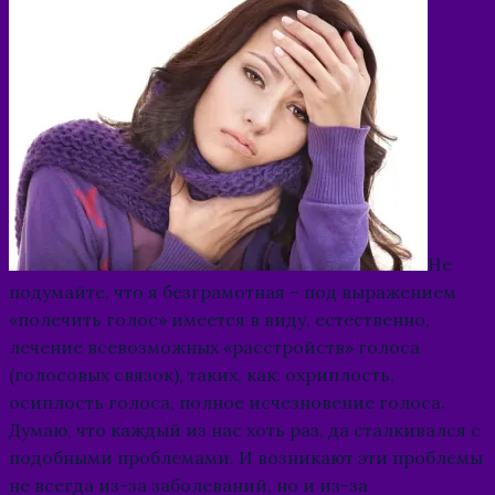
Не
подумайте, что я безграмотная – под выражением
«полечить голос» имеется в виду, естественно,
лечение всевозможных «расстройств» голоса
(голосовых связок), таких, как: охриплость,
осиплость голоса, полное исчезновение голоса.
Думаю, что каждый из нас хоть раз, да сталкивался с
подобными проблемами. И возникают эти проблемы
не всегда из-за заболеваний, но и из-за