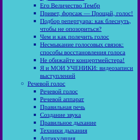
Его Величество Тембр
Привет, форсаж — Прощай, голос!
Подбор репертуара: как блеснуть,
чтобы не опозориться?
Чем и как полечить голос
Несмыкание голосовых связок:
способы восстановления голоса
Не обижайте концертмейстера!
Я и МОИ УЧЕНИКИ: видеозаписи
выступлений
Речевой голос
Речевой голос
Речевой аппарат
Правильная речь
Создание звука
Правильное дыхание
Техники дыхания
Артикуляция