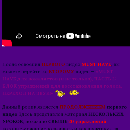
После освоения
ПЕРВОГО
видео
MUST HAVE
, вы
можете перейти ко
ВТОРОМУ
видео —
«MUST
HAVE для вокалистов (и не только), ЧАСТЬ 2:
БЛОК упражнений для восстановления голоса,
ПЕРЕХОД НА ЗВУК!»
Данный ролик является
ПРОДОЛЖЕНИЕМ
первого
видео
.Здесь представлен материал
НЕСКОЛЬКИХ
УРОКОВ
, показано
СВЫШЕ
20 упражнений
,
которые можно использовать и как практику для