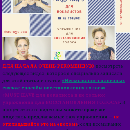
ДЛЯ НАЧАЛА ОЧЕНЬ РЕКОМЕНДУЮ
посмотреть
следующее видео, которое я специально записала
для этой статьи и статьи
«Несмыкание голосовых
связок: способы восстановления голоса»
—
«MUST
HAVE
для вокалиста и не только:
упражнения для ВОССТАНОВЛЕНИЯ ГОЛОСА»
.
В
процессе этого видео
вы можете сразу же
поделать предлагаемые там упражнения —
не
откладывайте это на «потом»
,
если несмыкание