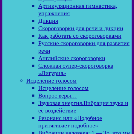
Артикуляционная гимнастика,
упражнения
Дикция
Скороговорки для речи и дикции
Как работать со скороговорками
Русские скороговорки для развития
речи
Английские скороговорки
Сложная супер-скороговорка
«Лигурия»
Исцеление голосом
Исцеление голосом
Вопрос веры…
Звуковая энергия.Вибрация звука и
её воздействие
Резонанс или «Подобное
притягивает подобное»
Вибрации человека: 1 — То, что мы