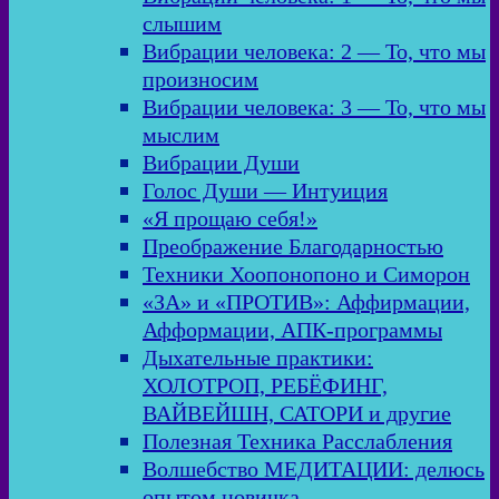
слышим
Вибрации человека: 2 — То, что мы
произносим
Вибрации человека: 3 — То, что мы
мыслим
Вибрации Души
Голос Души — Интуиция
«Я прощаю себя!»
Преображение Благодарностью
Техники Хоопонопоно и Симорон
«ЗА» и «ПРОТИВ»: Аффирмации,
Афформации, АПК-программы
Дыхательные практики:
ХОЛОТРОП, РЕБЁФИНГ,
ВАЙВЕЙШН, САТОРИ и другие
Полезная Техника Расслабления
Волшебство МЕДИТАЦИИ: делюсь
опытом новичка