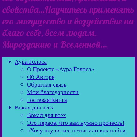
свойства…Научитесь применять
его могущество и воздействие на
благо себе, всем людям,
Мирозданию и Вселенной…
Аура Голоса
О Проекте «Аура Голоса»
Об Авторе
Обратная связь
Мои благодарности
Гостевая Книга
Вокал для всех
Вокал для всех
Это первое, что вам нужно прочесть!
«Хочу научиться петь» или как найти