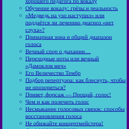
хорошего педагога по вокалу
Обучение вокалу: грёзы и реальность
«Медведь на ухо наступил» или
поддаётся ли лечению диагноз «нет
слуха»?
Примарная зона и общий диапазон
голоса
Вечный спор о дыхании…
Переходные ноты или вечный
«Дамоклов меч»
Его Величество Тембр
Подбор репертуара: как блеснуть, чтобы
не опозориться?
Привет, форсаж — Прощай, голос!
Чем и как полечить голос
Несмыкание голосовых связок: способы
восстановления голоса
Не обижайте концертмейстера!