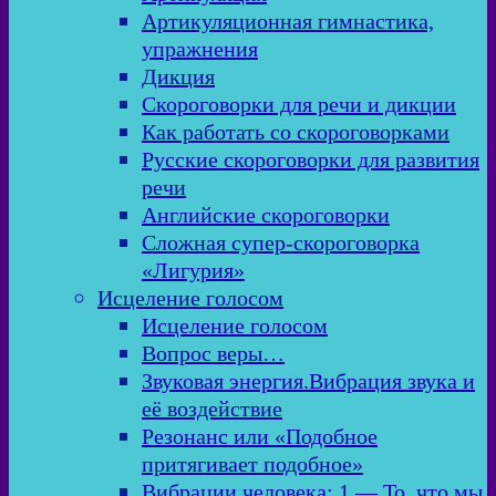
Артикуляционная гимнастика,
упражнения
Дикция
Скороговорки для речи и дикции
Как работать со скороговорками
Русские скороговорки для развития
речи
Английские скороговорки
Сложная супер-скороговорка
«Лигурия»
Исцеление голосом
Исцеление голосом
Вопрос веры…
Звуковая энергия.Вибрация звука и
её воздействие
Резонанс или «Подобное
притягивает подобное»
Вибрации человека: 1 — То, что мы