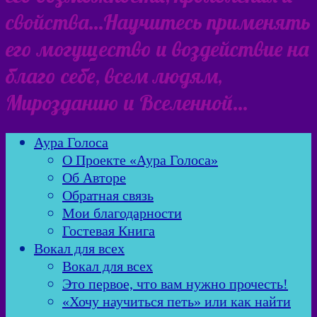
свойства…Научитесь применять
его могущество и воздействие на
благо себе, всем людям,
Мирозданию и Вселенной…
Аура Голоса
О Проекте «Аура Голоса»
Об Авторе
Обратная связь
Мои благодарности
Гостевая Книга
Вокал для всех
Вокал для всех
Это первое, что вам нужно прочесть!
«Хочу научиться петь» или как найти