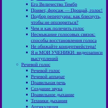
Его Величество Тембр
Привет, форсаж — Прощай, голос!
Подбор репертуара: как блеснуть,
чтобы не опозориться?
Чем и как полечить голос
Несмыкание голосовых связок:
способы восстановления голоса
Не обижайте концертмейстера!
Я и МОИ УЧЕНИКИ: видеозаписи
выступлений
Речевой голос
Речевой голос
Речевой аппарат
Правильная речь
Создание звука
Правильное дыхание
Техники дыхания
Артикуляция