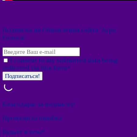
Подписка на Обновления сайта "Аура
Голоса"
I consent to my submitted data being
collected via this form*
Благодарю за подписку!
Произошла ошибка
Будьте в теме!