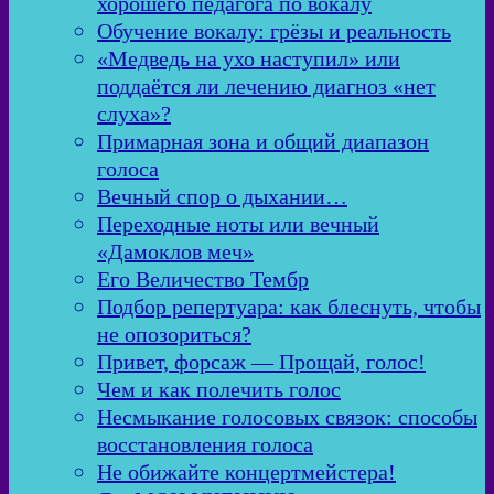
хорошего педагога по вокалу
Обучение вокалу: грёзы и реальность
«Медведь на ухо наступил» или
поддаётся ли лечению диагноз «нет
слуха»?
Примарная зона и общий диапазон
голоса
Вечный спор о дыхании…
Переходные ноты или вечный
«Дамоклов меч»
Его Величество Тембр
Подбор репертуара: как блеснуть, чтобы
не опозориться?
Привет, форсаж — Прощай, голос!
Чем и как полечить голос
Несмыкание голосовых связок: способы
восстановления голоса
Не обижайте концертмейстера!