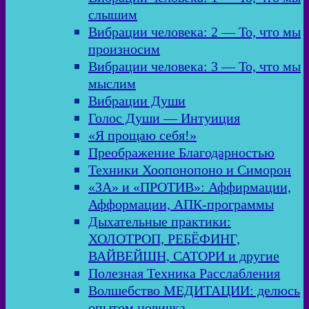
слышим
Вибрации человека: 2 — То, что мы
произносим
Вибрации человека: 3 — То, что мы
мыслим
Вибрации Души
Голос Души — Интуиция
«Я прощаю себя!»
Преображение Благодарностью
Техники Хоопонопоно и Симорон
«ЗА» и «ПРОТИВ»: Аффирмации,
Афформации, АПК-программы
Дыхательные практики:
ХОЛОТРОП, РЕБЁФИНГ,
ВАЙВЕЙШН, САТОРИ и другие
Полезная Техника Расслабления
Волшебство МЕДИТАЦИИ: делюсь
опытом новичка