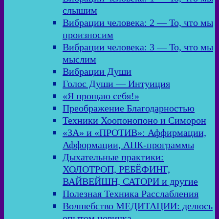
слышим
Вибрации человека: 2 — То, что мы
произносим
Вибрации человека: 3 — То, что мы
мыслим
Вибрации Души
Голос Души — Интуиция
«Я прощаю себя!»
Преображение Благодарностью
Техники Хоопонопоно и Симорон
«ЗА» и «ПРОТИВ»: Аффирмации,
Афформации, АПК-программы
Дыхательные практики:
ХОЛОТРОП, РЕБЁФИНГ,
ВАЙВЕЙШН, САТОРИ и другие
Полезная Техника Расслабления
Волшебство МЕДИТАЦИИ: делюсь
опытом новичка