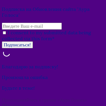
Подписка на Обновления сайта "Аура
Голоса"
I consent to my submitted data being
collected via this form*
Благодарю за подписку!
Произошла ошибка
Будьте в теме!
Присоединяйтесь к группе «Аура Голоса»
ВКонтакте