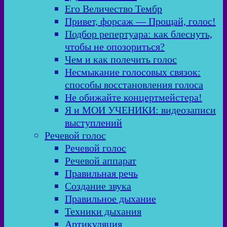
Его Величество Тембр
Привет, форсаж — Прощай, голос!
Подбор репертуара: как блеснуть,
чтобы не опозориться?
Чем и как полечить голос
Несмыкание голосовых связок:
способы восстановления голоса
Не обижайте концертмейстера!
Я и МОИ УЧЕНИКИ: видеозаписи
выступлений
Речевой голос
Речевой голос
Речевой аппарат
Правильная речь
Создание звука
Правильное дыхание
Техники дыхания
Артикуляция