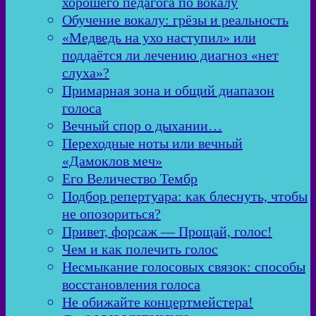
хорошего педагога по вокалу
Обучение вокалу: грёзы и реальность
«Медведь на ухо наступил» или
поддаётся ли лечению диагноз «нет
слуха»?
Примарная зона и общий диапазон
голоса
Вечный спор о дыхании…
Переходные ноты или вечный
«Дамоклов меч»
Его Величество Тембр
Подбор репертуара: как блеснуть, чтобы
не опозориться?
Привет, форсаж — Прощай, голос!
Чем и как полечить голос
Несмыкание голосовых связок: способы
восстановления голоса
Не обижайте концертмейстера!