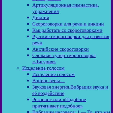
Артикуляционная гимнастика,
упражнения
Дикция
Скороговорки для речи и дикции
Как работать со скороговорками
Русские скороговорки для развития
речи
Английские скороговорки
Сложная супер-скороговорка
«Лигурия»
Исцеление голосом
Исцеление голосом
Вопрос веры…
Звуковая энергия.Вибрация звука и
её воздействие
Резонанс или «Подобное
притягивает подобное»
Вибрации человека: 1 — То, что мы