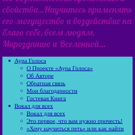
свойства…Научитесь применять
его могущество и воздействие на
благо себе, всем людям,
Мирозданию и Вселенной…
Аура Голоса
О Проекте «Аура Голоса»
Об Авторе
Обратная связь
Мои благодарности
Гостевая Книга
Вокал для всех
Вокал для всех
Это первое, что вам нужно прочесть!
«Хочу научиться петь» или как найти