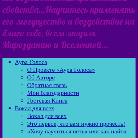
свойства…Научитесь применять
его могущество и воздействие на
благо себе, всем людям,
Мирозданию и Вселенной…
Аура Голоса
О Проекте «Аура Голоса»
Об Авторе
Обратная связь
Мои благодарности
Гостевая Книга
Вокал для всех
Вокал для всех
Это первое, что вам нужно прочесть!
«Хочу научиться петь» или как найти