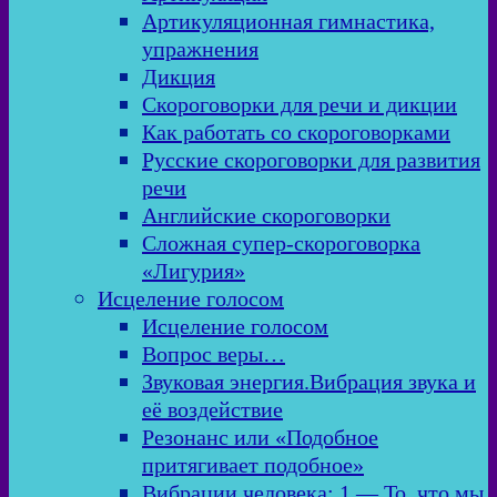
Артикуляционная гимнастика,
упражнения
Дикция
Скороговорки для речи и дикции
Как работать со скороговорками
Русские скороговорки для развития
речи
Английские скороговорки
Сложная супер-скороговорка
«Лигурия»
Исцеление голосом
Исцеление голосом
Вопрос веры…
Звуковая энергия.Вибрация звука и
её воздействие
Резонанс или «Подобное
притягивает подобное»
Вибрации человека: 1 — То, что мы