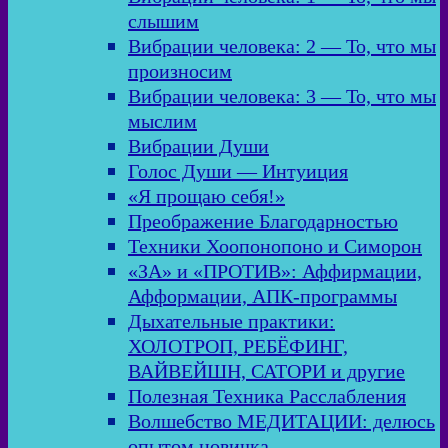
слышим
Вибрации человека: 2 — То, что мы
произносим
Вибрации человека: 3 — То, что мы
мыслим
Вибрации Души
Голос Души — Интуиция
«Я прощаю себя!»
Преображение Благодарностью
Техники Хоопонопоно и Симорон
«ЗА» и «ПРОТИВ»: Аффирмации,
Афформации, АПК-программы
Дыхательные практики:
ХОЛОТРОП, РЕБЁФИНГ,
ВАЙВЕЙШН, САТОРИ и другие
Полезная Техника Расслабления
Волшебство МЕДИТАЦИИ: делюсь
опытом новичка