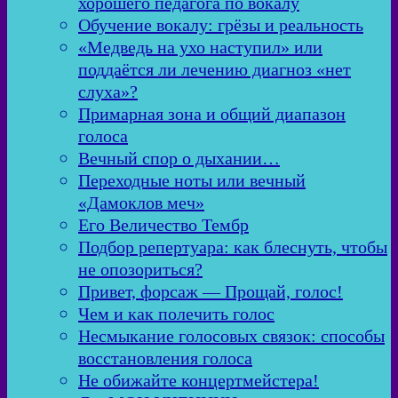
хорошего педагога по вокалу
Обучение вокалу: грёзы и реальность
«Медведь на ухо наступил» или
поддаётся ли лечению диагноз «нет
слуха»?
Примарная зона и общий диапазон
голоса
Вечный спор о дыхании…
Переходные ноты или вечный
«Дамоклов меч»
Его Величество Тембр
Подбор репертуара: как блеснуть, чтобы
не опозориться?
Привет, форсаж — Прощай, голос!
Чем и как полечить голос
Несмыкание голосовых связок: способы
восстановления голоса
Не обижайте концертмейстера!