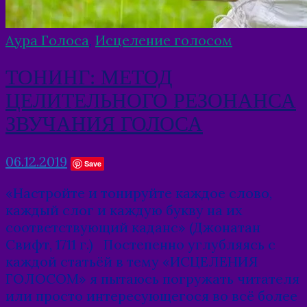
Аура Голоса
,
Исцеление голосом
ТОНИНГ: МЕТОД
ЦЕЛИТЕЛЬНОГО РЕЗОНАНСА
ЗВУЧАНИЯ ГОЛОСА
06.12.2019
Save
«Настройте и тонируйте каждое слово,
каждый слог и каждую букву на их
соответствующий каданс» (Джонатан
Свифт, 1711 г.) Постепенно углубляясь с
каждой статьёй в тему «ИСЦЕЛЕНИЯ
ГОЛОСОМ» я пытаюсь погружать читателя
или просто интересующегося во всё более