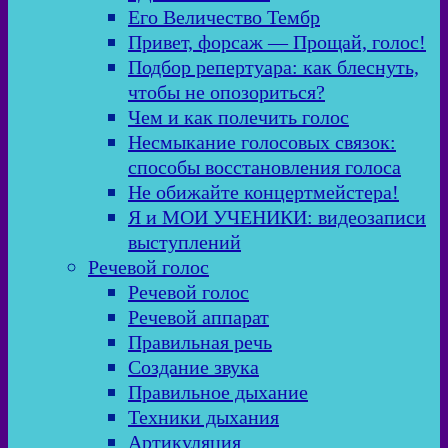
Его Величество Тембр
Привет, форсаж — Прощай, голос!
Подбор репертуара: как блеснуть,
чтобы не опозориться?
Чем и как полечить голос
Несмыкание голосовых связок:
способы восстановления голоса
Не обижайте концертмейстера!
Я и МОИ УЧЕНИКИ: видеозаписи
выступлений
Речевой голос
Речевой голос
Речевой аппарат
Правильная речь
Создание звука
Правильное дыхание
Техники дыхания
Артикуляция