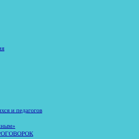
ия
хся и педагогов
нным»
ОРОГОВОРОК