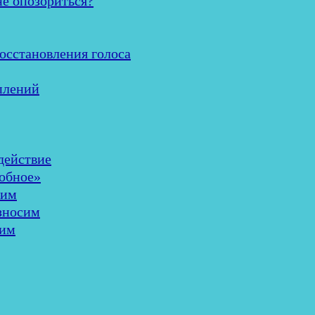
не опозориться?
осстановления голоса
плений
здействие
добное»
шим
износим
лим