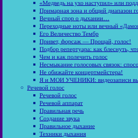
«Медведь на ухо наступил» или подд
Примарная зона и общий диапазон г
Вечный спор о дыхании…
Переходные ноты или вечный «Дамо
Его Величество Тембр
Привет, форсаж — Прощай, голос!
Подбор репертуара: как блеснуть, чт
Чем и как полечить голос
Несмыкание голосовых связок: спос
Не обижайте концертмейстера!
Я и МОИ УЧЕНИКИ: видеозаписи в
Речевой голос
Речевой голос
Речевой аппарат
Правильная речь
Создание звука
Правильное дыхание
Техники дыхания