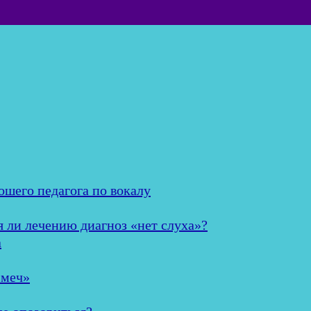
ошего педагога по вокалу
я ли лечению диагноз «нет слуха»?
а
 меч»