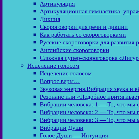
Артикуляция
Артикуляционная гимнастика, упра
Дикция
Скороговорки для речи и дикции
Как работать со скороговорками
Русские скороговорки для развития 
Английские скороговорки
Сложная супер-скороговорка «Лигур
Исцеление голосом
Исцеление голосом
Вопрос веры…
Звуковая энергия.Вибрация звука и е
Резонанс или «Подобное притягивае
Вибрации человека: 1 — То, что мы
Вибрации человека: 2 — То, что мы
Вибрации человека: 3 — То, что мы
Вибрации Души
Голос Души — Интуиция