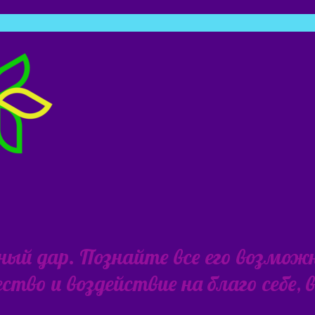
ьный дар. Познайте все его возмож
тво и воздействие на благо себе,