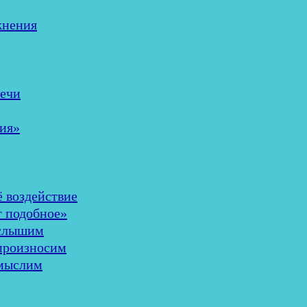
жнения
речи
ия»
ё воздействие
т подобное»
 слышим
 произносим
 мыслим