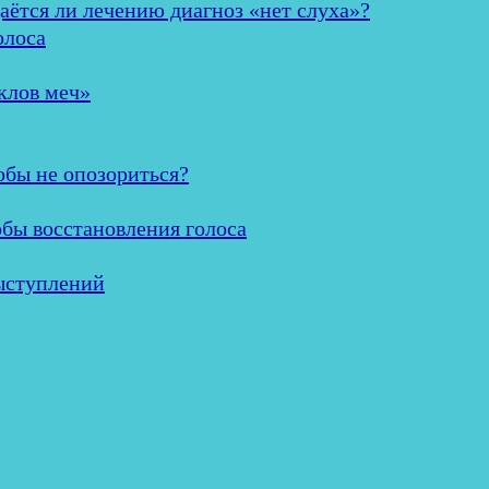
аётся ли лечению диагноз «нет слуха»?
олоса
клов меч»
обы не опозориться?
обы восстановления голоса
ыступлений