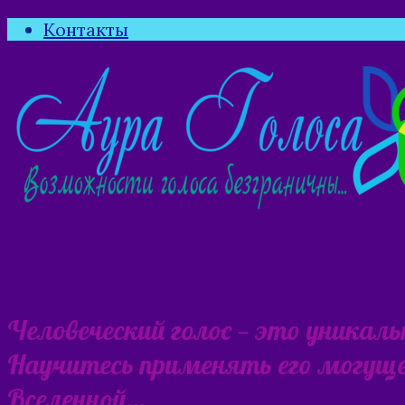
Контакты
Человеческий голос — это уникал
Научитесь применять его могущес
Вселенной…