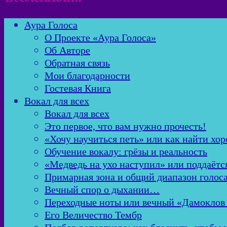
Аура Голоса
О Проекте «Аура Голоса»
Об Авторе
Обратная связь
Мои благодарности
Гостевая Книга
Вокал для всех
Вокал для всех
Это первое, что вам нужно прочесть!
«Хочу научиться петь» или как найти хор
Обучение вокалу: грёзы и реальность
«Медведь на ухо наступил» или поддаётс
Примарная зона и общий диапазон голос
Вечный спор о дыхании…
Переходные ноты или вечный «Дамоклов
Его Величество Тембр