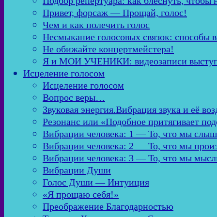
Подбор репертуара: как блеснуть, чтобы 
Привет, форсаж — Прощай, голос!
Чем и как полечить голос
Несмыкание голосовых связок: способы в
Не обижайте концертмейстера!
Я и МОИ УЧЕНИКИ: видеозаписи высту
Исцеление голосом
Исцеление голосом
Вопрос веры…
Звуковая энергия.Вибрация звука и её во
Резонанс или «Подобное притягивает по
Вибрации человека: 1 — То, что мы слы
Вибрации человека: 2 — То, что мы про
Вибрации человека: 3 — То, что мы мыс
Вибрации Души
Голос Души — Интуиция
«Я прощаю себя!»
Преображение Благодарностью