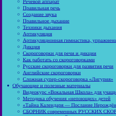
Речевой аппарат
Правильная речь
Создание звука
Правильное дыхание
Техники дыхания
Артикуляция
Артикуляционная гимнастика, упражнен
Дикция
Скороговорки для речи и дикции
Как работать со скороговорками
Русские скороговорки для развития речи
Английские скороговорки
Сложная супер-скороговорка «Лигурия»
Обучающие и полезные материалы
Видеокурс «Вокальная Школа» для учащи
Методика обучения «непоющих» детей
«Тайна Календаря — Послание Нерождё
СБОРНИК современных РУССКИХ СК