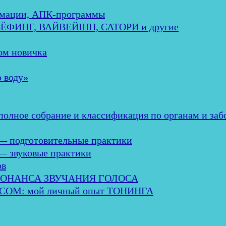
мации, АПК-программы
ЕБЁФИНГ, ВАЙВЕЙШН, САТОРИ и другие
м новичка
 воду»
ное собрание и классификация по органам и заб
— подготовительные практики
— звуковые практики
ов
ЗОНАНСА ЗВУЧАНИЯ ГОЛОСА
М: мой личный опыт ТОНИНГА