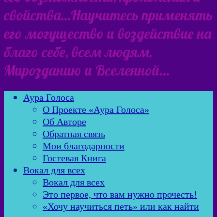
свойства…Научитесь применять
его могущество и воздействие на
благо себе, всем людям,
Мирозданию и Вселенной…
Аура Голоса
О Проекте «Аура Голоса»
Об Авторе
Обратная связь
Мои благодарности
Гостевая Книга
Вокал для всех
Вокал для всех
Это первое, что вам нужно прочесть!
«Хочу научиться петь» или как найти