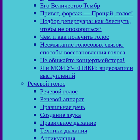
Его Величество Тембр
Привет, форсаж — Прощай, голос!
Подбор репертуара: как блеснуть,
чтобы не опозориться?
Чем и как полечить голос
Несмыкание голосовых связок:
способы восстановления голоса
Не обижайте концертмейстера!
Я и МОИ УЧЕНИКИ: видеозаписи
выступлений
Речевой голос
Речевой голос
Речевой аппарат
Правильная речь
Создание звука
Правильное дыхание
Техники дыхания
Артикуляция