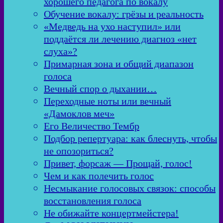
хорошего педагога по вокалу
Обучение вокалу: грёзы и реальность
«Медведь на ухо наступил» или
поддаётся ли лечению диагноз «нет
слуха»?
Примарная зона и общий диапазон
голоса
Вечный спор о дыхании…
Переходные ноты или вечный
«Дамоклов меч»
Его Величество Тембр
Подбор репертуара: как блеснуть, чтобы
не опозориться?
Привет, форсаж — Прощай, голос!
Чем и как полечить голос
Несмыкание голосовых связок: способы
восстановления голоса
Не обижайте концертмейстера!