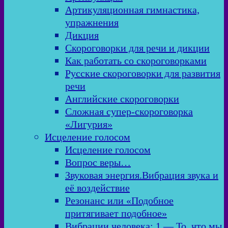
Артикуляционная гимнастика,
упражнения
Дикция
Скороговорки для речи и дикции
Как работать со скороговорками
Русские скороговорки для развития
речи
Английские скороговорки
Сложная супер-скороговорка
«Лигурия»
Исцеление голосом
Исцеление голосом
Вопрос веры…
Звуковая энергия.Вибрация звука и
её воздействие
Резонанс или «Подобное
притягивает подобное»
Вибрации человека: 1 — То, что мы