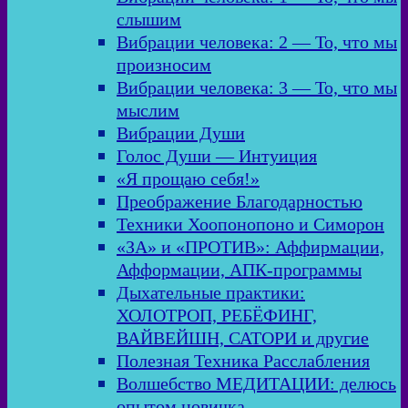
слышим
Вибрации человека: 2 — То, что мы
произносим
Вибрации человека: 3 — То, что мы
мыслим
Вибрации Души
Голос Души — Интуиция
«Я прощаю себя!»
Преображение Благодарностью
Техники Хоопонопоно и Симорон
«ЗА» и «ПРОТИВ»: Аффирмации,
Афформации, АПК-программы
Дыхательные практики:
ХОЛОТРОП, РЕБЁФИНГ,
ВАЙВЕЙШН, САТОРИ и другие
Полезная Техника Расслабления
Волшебство МЕДИТАЦИИ: делюсь
опытом новичка