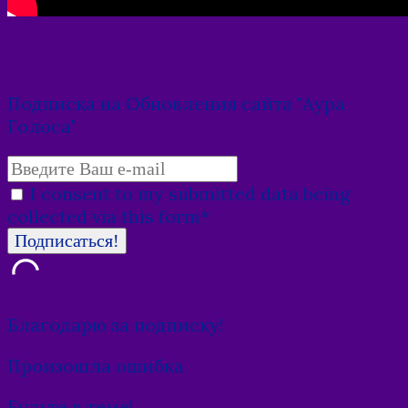
Подписка на Обновления сайта "Аура
Голоса"
I consent to my submitted data being
collected via this form*
Благодарю за подписку!
Произошла ошибка
Будьте в теме!