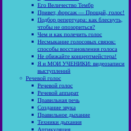
Его Величество Тембр
Привет, форсаж — Прощай, голос!
Подбор репертуара: как блеснуть,
чтобы не опозориться?
Чем и как полечить голос
Несмыкание голосовых связок:
способы восстановления голоса
Не обижайте концертмейстера!
Я и МОИ УЧЕНИКИ: видеозаписи
выступлений
Речевой голос
Речевой голос
Речевой аппарат
Правильная речь
Создание звука
Правильное дыхание
Техники дыхания
Артикуляция