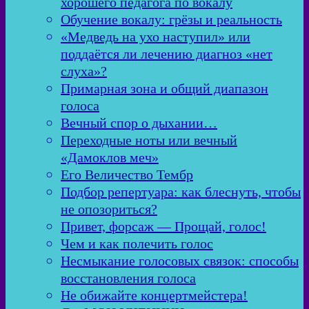
хорошего педагога по вокалу
Обучение вокалу: грёзы и реальность
«Медведь на ухо наступил» или
поддаётся ли лечению диагноз «нет
слуха»?
Примарная зона и общий диапазон
голоса
Вечный спор о дыхании…
Переходные ноты или вечный
«Дамоклов меч»
Его Величество Тембр
Подбор репертуара: как блеснуть, чтобы
не опозориться?
Привет, форсаж — Прощай, голос!
Чем и как полечить голос
Несмыкание голосовых связок: способы
восстановления голоса
Не обижайте концертмейстера!