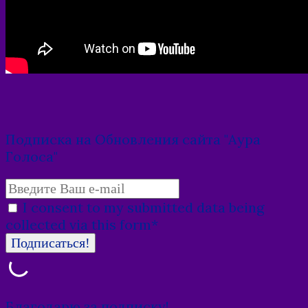
Подписка на Обновления сайта "Аура
Голоса"
I consent to my submitted data being
collected via this form*
Благодарю за подписку!