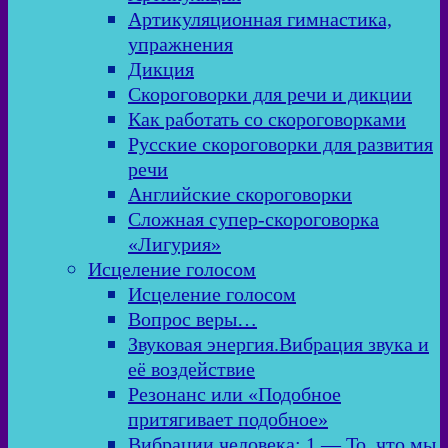
Артикуляционная гимнастика,
упражнения
Дикция
Скороговорки для речи и дикции
Как работать со скороговорками
Русские скороговорки для развития
речи
Английские скороговорки
Сложная супер-скороговорка
«Лигурия»
Исцеление голосом
Исцеление голосом
Вопрос веры…
Звуковая энергия.Вибрация звука и
её воздействие
Резонанс или «Подобное
притягивает подобное»
Вибрации человека: 1 — То, что мы