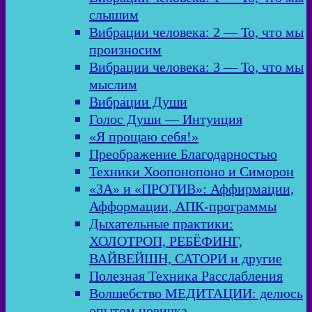
слышим
Вибрации человека: 2 — То, что мы
произносим
Вибрации человека: 3 — То, что мы
мыслим
Вибрации Души
Голос Души — Интуиция
«Я прощаю себя!»
Преображение Благодарностью
Техники Хоопонопоно и Симорон
«ЗА» и «ПРОТИВ»: Аффирмации,
Афформации, АПК-программы
Дыхательные практики:
ХОЛОТРОП, РЕБЁФИНГ,
ВАЙВЕЙШН, САТОРИ и другие
Полезная Техника Расслабления
Волшебство МЕДИТАЦИИ: делюсь
опытом новичка