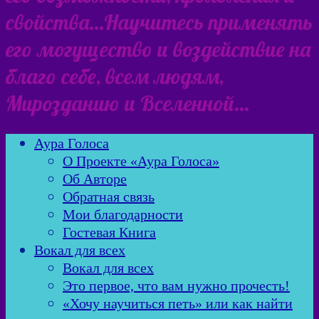
свойства…Научитесь применять
его могущество и воздействие на
благо себе, всем людям,
Мирозданию и Вселенной…
Аура Голоса
О Проекте «Аура Голоса»
Об Авторе
Обратная связь
Мои благодарности
Гостевая Книга
Вокал для всех
Вокал для всех
Это первое, что вам нужно прочесть!
«Хочу научиться петь» или как найти