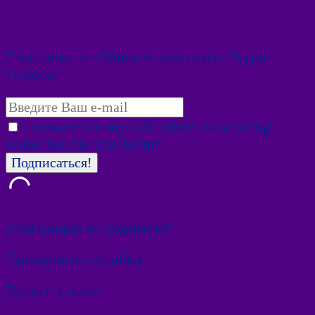
Подписка на Обновления сайта "Аура
Голоса"
I consent to my submitted data being
collected via this form*
Благодарю за подписку!
Произошла ошибка
Будьте в теме!