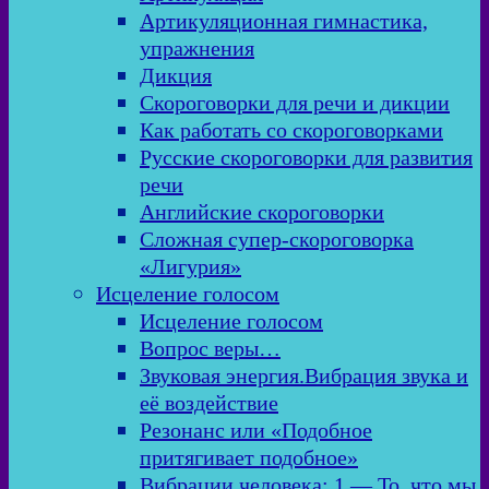
Артикуляционная гимнастика,
упражнения
Дикция
Скороговорки для речи и дикции
Как работать со скороговорками
Русские скороговорки для развития
речи
Английские скороговорки
Сложная супер-скороговорка
«Лигурия»
Исцеление голосом
Исцеление голосом
Вопрос веры…
Звуковая энергия.Вибрация звука и
её воздействие
Резонанс или «Подобное
притягивает подобное»
Вибрации человека: 1 — То, что мы