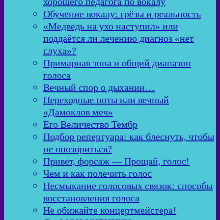
хорошего педагога по вокалу
Обучение вокалу: грёзы и реальность
«Медведь на ухо наступил» или
поддаётся ли лечению диагноз «нет
слуха»?
Примарная зона и общий диапазон
голоса
Вечный спор о дыхании…
Переходные ноты или вечный
«Дамоклов меч»
Его Величество Тембр
Подбор репертуара: как блеснуть, чтобы
не опозориться?
Привет, форсаж — Прощай, голос!
Чем и как полечить голос
Несмыкание голосовых связок: способы
восстановления голоса
Не обижайте концертмейстера!