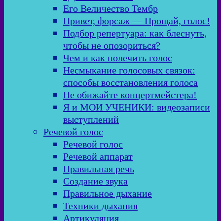
Его Величество Тембр
Привет, форсаж — Прощай, голос!
Подбор репертуара: как блеснуть,
чтобы не опозориться?
Чем и как полечить голос
Несмыкание голосовых связок:
способы восстановления голоса
Не обижайте концертмейстера!
Я и МОИ УЧЕНИКИ: видеозаписи
выступлений
Речевой голос
Речевой голос
Речевой аппарат
Правильная речь
Создание звука
Правильное дыхание
Техники дыхания
Артикуляция