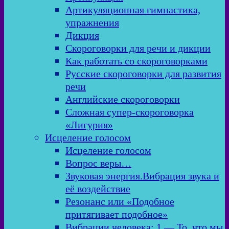
Артикуляционная гимнастика,
упражнения
Дикция
Скороговорки для речи и дикции
Как работать со скороговорками
Русские скороговорки для развития
речи
Английские скороговорки
Сложная супер-скороговорка
«Лигурия»
Исцеление голосом
Исцеление голосом
Вопрос веры…
Звуковая энергия.Вибрация звука и
её воздействие
Резонанс или «Подобное
притягивает подобное»
Вибрации человека: 1 — То, что мы