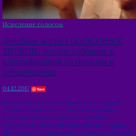
Исцеление голосом
Лечебная магия ГОЛОСОВЫХ
ЗВУКОВ: полное собрание и
классификация по органам и
заболеваниям
04.12.2017
Save
«Итак, когда Точка и Храм были твёрдо
установлены вместе, тогда «берешит»
(голова) сочетало высшее Начало с
Мудростью. Эта точка посеяла во Дворце
три неких гласных знака: точка над буквой