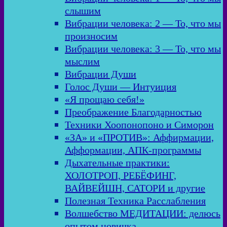
слышим
Вибрации человека: 2 — То, что мы
произносим
Вибрации человека: 3 — То, что мы
мыслим
Вибрации Души
Голос Души — Интуиция
«Я прощаю себя!»
Преображение Благодарностью
Техники Хоопонопоно и Симорон
«ЗА» и «ПРОТИВ»: Аффирмации,
Афформации, АПК-программы
Дыхательные практики:
ХОЛОТРОП, РЕБЁФИНГ,
ВАЙВЕЙШН, САТОРИ и другие
Полезная Техника Расслабления
Волшебство МЕДИТАЦИИ: делюсь
опытом новичка