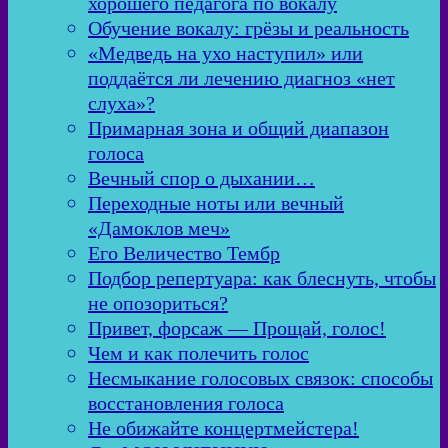
хорошего педагога по вокалу
Обучение вокалу: грёзы и реальность
«Медведь на ухо наступил» или
поддаётся ли лечению диагноз «нет
слуха»?
Примарная зона и общий диапазон
голоса
Вечный спор о дыхании…
Переходные ноты или вечный
«Дамоклов меч»
Его Величество Тембр
Подбор репертуара: как блеснуть, чтобы
не опозориться?
Привет, форсаж — Прощай, голос!
Чем и как полечить голос
Несмыкание голосовых связок: способы
восстановления голоса
Не обижайте концертмейстера!