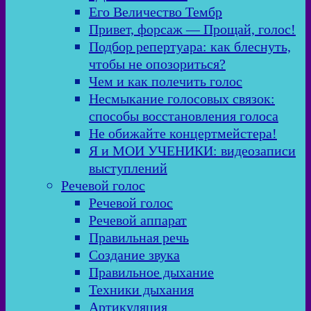
Его Величество Тембр
Привет, форсаж — Прощай, голос!
Подбор репертуара: как блеснуть,
чтобы не опозориться?
Чем и как полечить голос
Несмыкание голосовых связок:
способы восстановления голоса
Не обижайте концертмейстера!
Я и МОИ УЧЕНИКИ: видеозаписи
выступлений
Речевой голос
Речевой голос
Речевой аппарат
Правильная речь
Создание звука
Правильное дыхание
Техники дыхания
Артикуляция