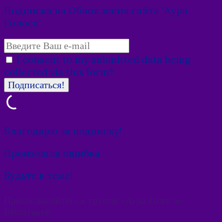
Подписка на Обновления сайта "Аура
Голоса"
I consent to my submitted data being
collected via this form*
Благодарю за подписку!
Произошла ошибка
Будьте в теме!
Присоединяйтесь к группе «Аура Голоса»
ВКонтакте