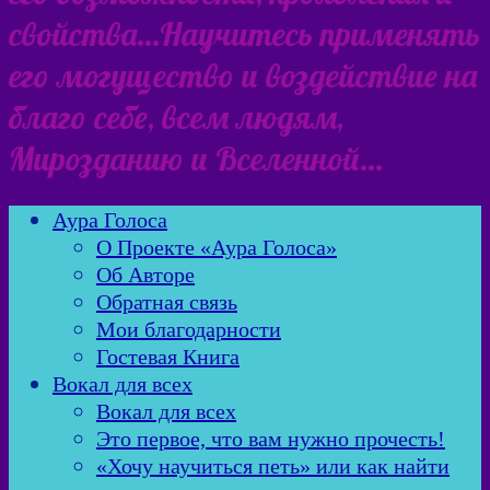
свойства…Научитесь применять
его могущество и воздействие на
благо себе, всем людям,
Мирозданию и Вселенной…
Аура Голоса
О Проекте «Аура Голоса»
Об Авторе
Обратная связь
Мои благодарности
Гостевая Книга
Вокал для всех
Вокал для всех
Это первое, что вам нужно прочесть!
«Хочу научиться петь» или как найти