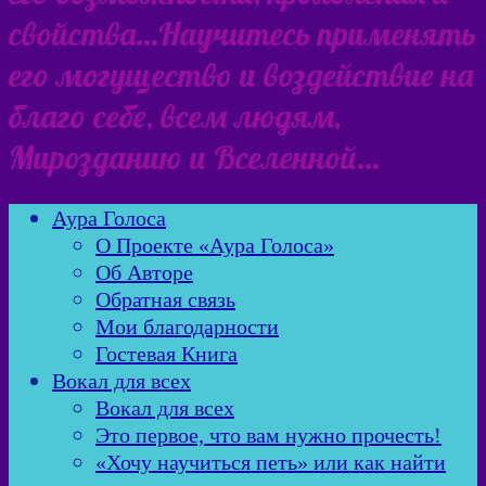
свойства…Научитесь применять
его могущество и воздействие на
благо себе, всем людям,
Мирозданию и Вселенной…
Аура Голоса
О Проекте «Аура Голоса»
Об Авторе
Обратная связь
Мои благодарности
Гостевая Книга
Вокал для всех
Вокал для всех
Это первое, что вам нужно прочесть!
«Хочу научиться петь» или как найти