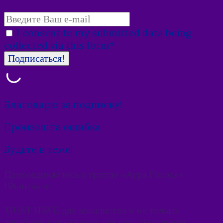
I consent to my submitted data being
collected via this form*
Благодарю за подписку!
Произошла ошибка
Будьте в теме!
Присоединяйтесь к группе «Аура Голоса»
ВКонтакте
MUST HAVE для вокалистов и не только:
лечебные упражнения для восстановления