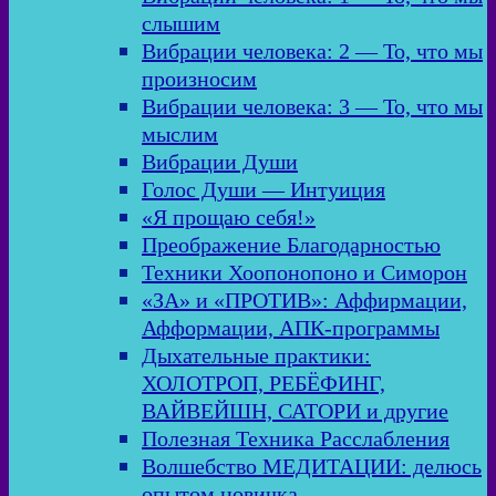
слышим
Вибрации человека: 2 — То, что мы
произносим
Вибрации человека: 3 — То, что мы
мыслим
Вибрации Души
Голос Души — Интуиция
«Я прощаю себя!»
Преображение Благодарностью
Техники Хоопонопоно и Симорон
«ЗА» и «ПРОТИВ»: Аффирмации,
Афформации, АПК-программы
Дыхательные практики:
ХОЛОТРОП, РЕБЁФИНГ,
ВАЙВЕЙШН, САТОРИ и другие
Полезная Техника Расслабления
Волшебство МЕДИТАЦИИ: делюсь
опытом новичка