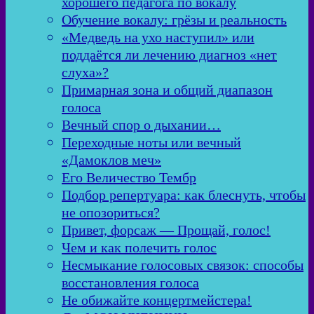
хорошего педагога по вокалу
Обучение вокалу: грёзы и реальность
«Медведь на ухо наступил» или
поддаётся ли лечению диагноз «нет
слуха»?
Примарная зона и общий диапазон
голоса
Вечный спор о дыхании…
Переходные ноты или вечный
«Дамоклов меч»
Его Величество Тембр
Подбор репертуара: как блеснуть, чтобы
не опозориться?
Привет, форсаж — Прощай, голос!
Чем и как полечить голос
Несмыкание голосовых связок: способы
восстановления голоса
Не обижайте концертмейстера!