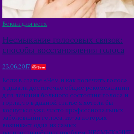
Вокал для всех
Несмыкание голосовых связок:
способы восстановления голоса
23.06.2017
Save
Если в статье «Чем и как полечить голос»
я давала достаточно общие рекомендации
для лечения больного состояния голоса и
горла, то в данной статье я хотела бы
коснуться уже чисто профессиональных
заболеваний голоса, из-за которых
возникает одна из самых
распространённых проблем: НЕСМЫКАНИЕ