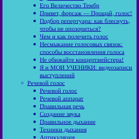
Его Величество Тембр
Привет, форсаж — Прощай, голос!
Подбор репертуара: как блеснуть,
чтобы не опозориться?
Чем и как полечить голос
Несмыкание голосовых связок:
способы восстановления голоса
Не обижайте концертмейстера!
Я и МОИ УЧЕНИКИ: видеозаписи
выступлений
Речевой голос
Речевой голос
Речевой аппарат
Правильная речь
Создание звука
Правильное дыхание
Техники дыхания
Артикуляция