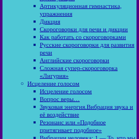
Артикуляционная гимнастика,
упражнения
Дикция
Скороговорки для речи и дикции
Как работать со скороговорками
Русские скороговорки для развития
речи
Английские скороговорки
Сложная супер-скороговорка
«Лигурия»
Исцеление голосом
Исцеление голосом
Вопрос веры…
Звуковая энергия.Вибрация звука и
её воздействие
Резонанс или «Подобное
притягивает подобное»
Вибрации человека: 1 — То, что мы