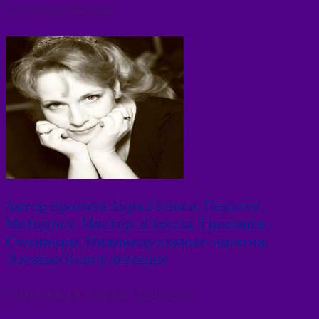
Posts
Светлана Митина
navigation
Автор проекта Аура Голоса, Педагог,
Методист, Мастер-Классы, Тренинги,
Семинары, Индивидуальные занятия,
Личные Консультации
О ПРОЕКТЕ «АУРА ГОЛОСА»