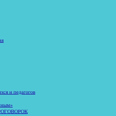
ия
хся и педагогов
нным»
ОРОГОВОРОК