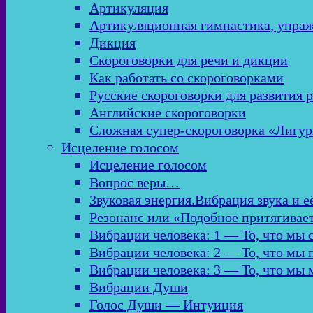
Артикуляция
Артикуляционная гимнастика, упра
Дикция
Скороговорки для речи и дикции
Как работать со скороговорками
Русские скороговорки для развития 
Английские скороговорки
Сложная супер-скороговорка «Лигур
Исцеление голосом
Исцеление голосом
Вопрос веры…
Звуковая энергия.Вибрация звука и е
Резонанс или «Подобное притягивае
Вибрации человека: 1 — То, что мы
Вибрации человека: 2 — То, что мы
Вибрации человека: 3 — То, что мы
Вибрации Души
Голос Души — Интуиция