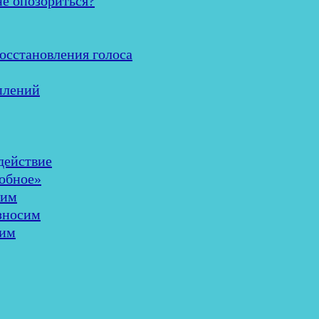
не опозориться?
осстановления голоса
плений
здействие
добное»
шим
износим
лим