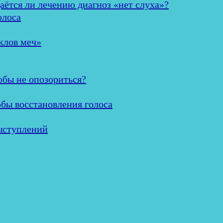
аётся ли лечению диагноз «нет слуха»?
олоса
клов меч»
обы не опозориться?
обы восстановления голоса
ыступлений