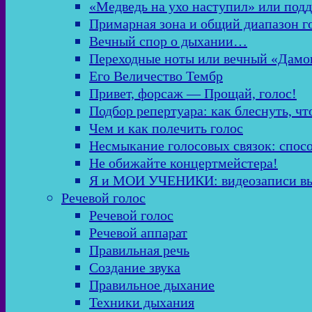
«Медведь на ухо наступил» или подд
Примарная зона и общий диапазон г
Вечный спор о дыхании…
Переходные ноты или вечный «Дамо
Его Величество Тембр
Привет, форсаж — Прощай, голос!
Подбор репертуара: как блеснуть, чт
Чем и как полечить голос
Несмыкание голосовых связок: спос
Не обижайте концертмейстера!
Я и МОИ УЧЕНИКИ: видеозаписи в
Речевой голос
Речевой голос
Речевой аппарат
Правильная речь
Создание звука
Правильное дыхание
Техники дыхания