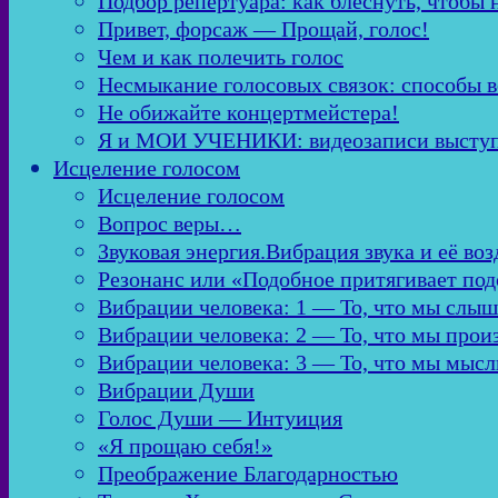
Подбор репертуара: как блеснуть, чтобы 
Привет, форсаж — Прощай, голос!
Чем и как полечить голос
Несмыкание голосовых связок: способы в
Не обижайте концертмейстера!
Я и МОИ УЧЕНИКИ: видеозаписи высту
Исцеление голосом
Исцеление голосом
Вопрос веры…
Звуковая энергия.Вибрация звука и её во
Резонанс или «Подобное притягивает по
Вибрации человека: 1 — То, что мы слы
Вибрации человека: 2 — То, что мы про
Вибрации человека: 3 — То, что мы мыс
Вибрации Души
Голос Души — Интуиция
«Я прощаю себя!»
Преображение Благодарностью