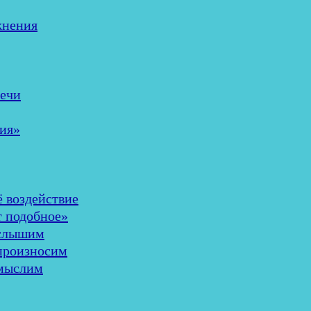
жнения
речи
ия»
ё воздействие
т подобное»
 слышим
 произносим
 мыслим