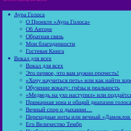
Аура Голоса
О Проекте «Аура Голоса»
Об Авторе
Обратная связь
Мои благодарности
Гостевая Книга
Вокал для всех
Вокал для всех
Это первое, что вам нужно прочесть!
«Хочу научиться петь» или как найти хор
Обучение вокалу: грёзы и реальность
«Медведь на ухо наступил» или поддаётс
Примарная зона и общий диапазон голос
Вечный спор о дыхании…
Переходные ноты или вечный «Дамоклов
Его Величество Тембр