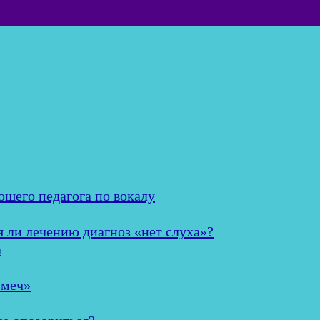
ошего педагога по вокалу
я ли лечению диагноз «нет слуха»?
а
 меч»