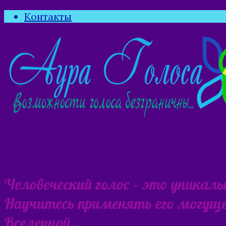
Контакты
Человеческий голос — это уникал
Научитесь применять его могущес
Вселенной…