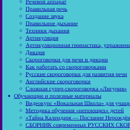
Речевой аппарат
Правильная речь
Создание звука
Правильное дыхание
Техники дыхания
Артикуляция
Артикуляционная гимнастика, упражнен
Дикция
Скороговорки для речи и дикции
Как работать со скороговорками
Русские скороговорки для развития речи
Английские скороговорки
Сложная супер-скороговорка «Лигурия»
Обучающие и полезные материалы
Видеокурс «Вокальная Школа» для учащи
Методика обучения «непоющих» детей
«Тайна Календаря — Послание Нерождё
СБОРНИК современных РУССКИХ СК