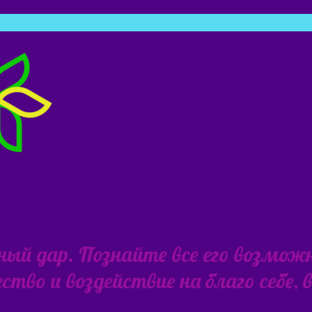
ьный дар. Познайте все его возмож
тво и воздействие на благо себе,