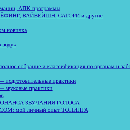
мации, АПК-программы
ЕБЁФИНГ, ВАЙВЕЙШН, САТОРИ и другие
м новичка
 воду»
ное собрание и классификация по органам и заб
— подготовительные практики
— звуковые практики
ов
ЗОНАНСА ЗВУЧАНИЯ ГОЛОСА
М: мой личный опыт ТОНИНГА