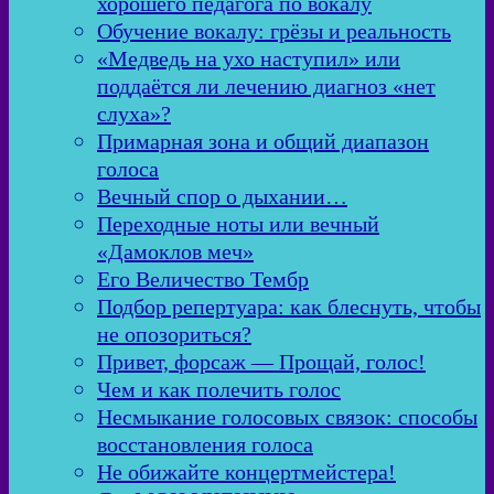
хорошего педагога по вокалу
Обучение вокалу: грёзы и реальность
«Медведь на ухо наступил» или
поддаётся ли лечению диагноз «нет
слуха»?
Примарная зона и общий диапазон
голоса
Вечный спор о дыхании…
Переходные ноты или вечный
«Дамоклов меч»
Его Величество Тембр
Подбор репертуара: как блеснуть, чтобы
не опозориться?
Привет, форсаж — Прощай, голос!
Чем и как полечить голос
Несмыкание голосовых связок: способы
восстановления голоса
Не обижайте концертмейстера!