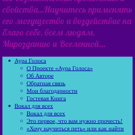
свойства…Научитесь применять
его могущество и воздействие на
благо себе, всем людям,
Мирозданию и Вселенной…
Аура Голоса
О Проекте «Аура Голоса»
Об Авторе
Обратная связь
Мои благодарности
Гостевая Книга
Вокал для всех
Вокал для всех
Это первое, что вам нужно прочесть!
«Хочу научиться петь» или как найти