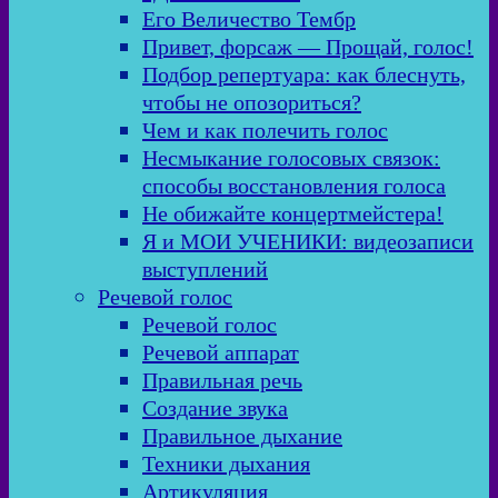
Его Величество Тембр
Привет, форсаж — Прощай, голос!
Подбор репертуара: как блеснуть,
чтобы не опозориться?
Чем и как полечить голос
Несмыкание голосовых связок:
способы восстановления голоса
Не обижайте концертмейстера!
Я и МОИ УЧЕНИКИ: видеозаписи
выступлений
Речевой голос
Речевой голос
Речевой аппарат
Правильная речь
Создание звука
Правильное дыхание
Техники дыхания
Артикуляция