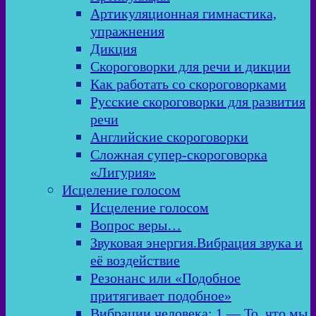
Артикуляционная гимнастика,
упражнения
Дикция
Скороговорки для речи и дикции
Как работать со скороговорками
Русские скороговорки для развития
речи
Английские скороговорки
Сложная супер-скороговорка
«Лигурия»
Исцеление голосом
Исцеление голосом
Вопрос веры…
Звуковая энергия.Вибрация звука и
её воздействие
Резонанс или «Подобное
притягивает подобное»
Вибрации человека: 1 — То, что мы