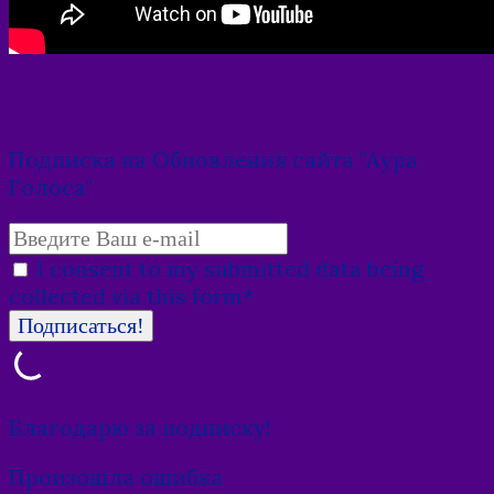
Подписка на Обновления сайта "Аура
Голоса"
I consent to my submitted data being
collected via this form*
Благодарю за подписку!
Произошла ошибка