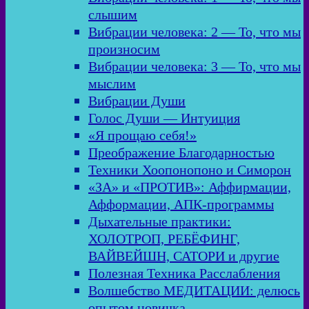
слышим
Вибрации человека: 2 — То, что мы
произносим
Вибрации человека: 3 — То, что мы
мыслим
Вибрации Души
Голос Души — Интуиция
«Я прощаю себя!»
Преображение Благодарностью
Техники Хоопонопоно и Симорон
«ЗА» и «ПРОТИВ»: Аффирмации,
Афформации, АПК-программы
Дыхательные практики:
ХОЛОТРОП, РЕБЁФИНГ,
ВАЙВЕЙШН, САТОРИ и другие
Полезная Техника Расслабления
Волшебство МЕДИТАЦИИ: делюсь
опытом новичка