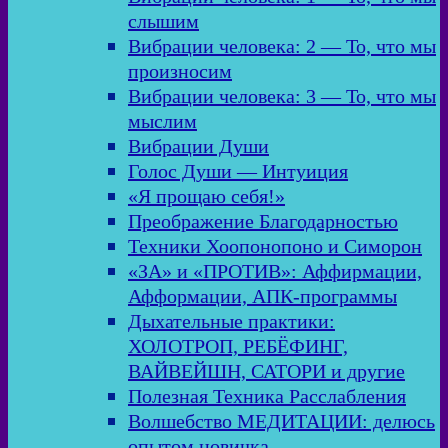
слышим
Вибрации человека: 2 — То, что мы
произносим
Вибрации человека: 3 — То, что мы
мыслим
Вибрации Души
Голос Души — Интуиция
«Я прощаю себя!»
Преображение Благодарностью
Техники Хоопонопоно и Симорон
«ЗА» и «ПРОТИВ»: Аффирмации,
Афформации, АПК-программы
Дыхательные практики:
ХОЛОТРОП, РЕБЁФИНГ,
ВАЙВЕЙШН, САТОРИ и другие
Полезная Техника Расслабления
Волшебство МЕДИТАЦИИ: делюсь
опытом новичка