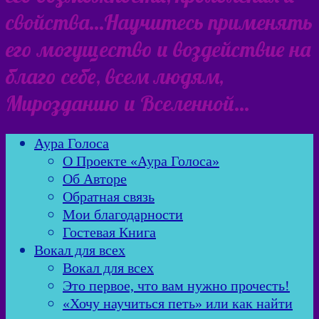
свойства…Научитесь применять
его могущество и воздействие на
благо себе, всем людям,
Мирозданию и Вселенной…
Аура Голоса
О Проекте «Аура Голоса»
Об Авторе
Обратная связь
Мои благодарности
Гостевая Книга
Вокал для всех
Вокал для всех
Это первое, что вам нужно прочесть!
«Хочу научиться петь» или как найти