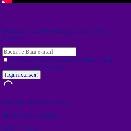
Подписка на Обновления сайта "Аура
Голоса"
I consent to my submitted data being
collected via this form*
Благодарю за подписку!
Произошла ошибка
Будьте в теме!