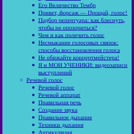
Его Величество Тембр
Привет, форсаж — Прощай, голос!
Подбор репертуара: как блеснуть,
чтобы не опозориться?
Чем и как полечить голос
Несмыкание голосовых связок:
способы восстановления голоса
Не обижайте концертмейстера!
Я и МОИ УЧЕНИКИ: видеозаписи
выступлений
Речевой голос
Речевой голос
Речевой аппарат
Правильная речь
Создание звука
Правильное дыхание
Техники дыхания
Артикуляция