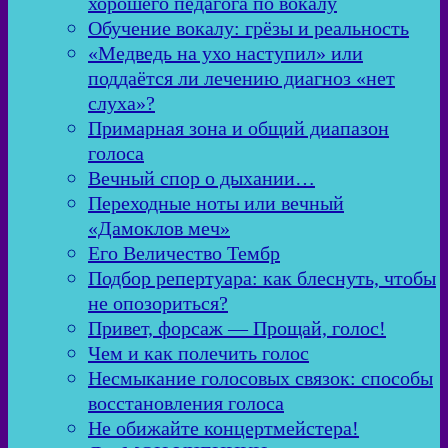
хорошего педагога по вокалу
Обучение вокалу: грёзы и реальность
«Медведь на ухо наступил» или
поддаётся ли лечению диагноз «нет
слуха»?
Примарная зона и общий диапазон
голоса
Вечный спор о дыхании…
Переходные ноты или вечный
«Дамоклов меч»
Его Величество Тембр
Подбор репертуара: как блеснуть, чтобы
не опозориться?
Привет, форсаж — Прощай, голос!
Чем и как полечить голос
Несмыкание голосовых связок: способы
восстановления голоса
Не обижайте концертмейстера!