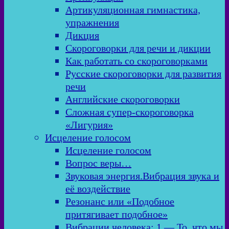
Артикуляционная гимнастика,
упражнения
Дикция
Скороговорки для речи и дикции
Как работать со скороговорками
Русские скороговорки для развития
речи
Английские скороговорки
Сложная супер-скороговорка
«Лигурия»
Исцеление голосом
Исцеление голосом
Вопрос веры…
Звуковая энергия.Вибрация звука и
её воздействие
Резонанс или «Подобное
притягивает подобное»
Вибрации человека: 1 — То, что мы