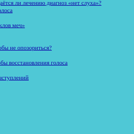
аётся ли лечению диагноз «нет слуха»?
олоса
клов меч»
обы не опозориться?
обы восстановления голоса
ыступлений