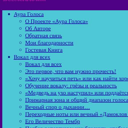
Аура Голоса
О Проекте «Аура Голоса»
Об Авторе
Обратная связь
Мои благодарности
Гостевая Книга
Вокал для всех
Вокал для всех
Это первое, что вам нужно прочесть!
«Хочу научиться петь» или как найти хор
Обучение вокалу: грёзы и реальность
«Медведь на ухо наступил» или поддаётс
Примарная зона и общий диапазон голос
Вечный спор о дыхании…
Переходные ноты или вечный «Дамоклов
Его Величество Тембр