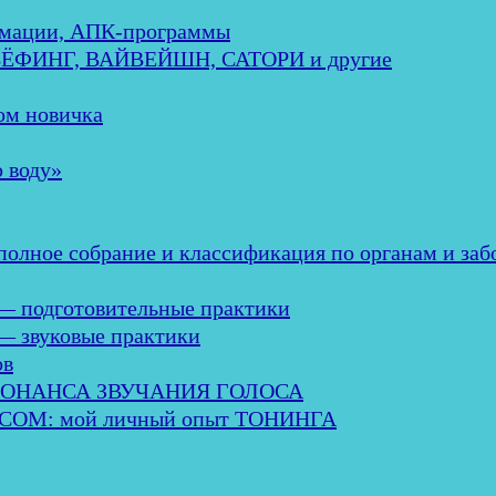
мации, АПК-программы
ЕБЁФИНГ, ВАЙВЕЙШН, САТОРИ и другие
м новичка
 воду»
ное собрание и классификация по органам и заб
— подготовительные практики
— звуковые практики
ов
ЗОНАНСА ЗВУЧАНИЯ ГОЛОСА
М: мой личный опыт ТОНИНГА