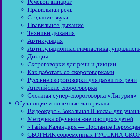
Речевой аппарат
Правильная речь
Создание звука
Правильное дыхание
Техники дыхания
Артикуляция
Артикуляционная гимнастика, упражнен
Дикция
Скороговорки для речи и дикции
Как работать со скороговорками
Русские скороговорки для развития речи
Английские скороговорки
Сложная супер-скороговорка «Лигурия»
Обучающие и полезные материалы
Видеокурс «Вокальная Школа» для учащи
Методика обучения «непоющих» детей
«Тайна Календаря — Послание Нерождё
СБОРНИК современных РУССКИХ СК