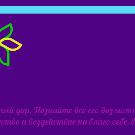
ьный дар. Познайте все его возмож
тво и воздействие на благо себе,