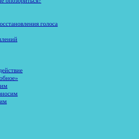
не опозориться?
осстановления голоса
плений
здействие
добное»
шим
износим
лим