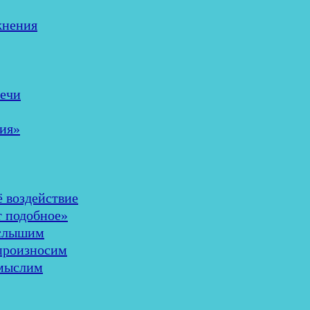
жнения
речи
ия»
ё воздействие
т подобное»
 слышим
 произносим
 мыслим