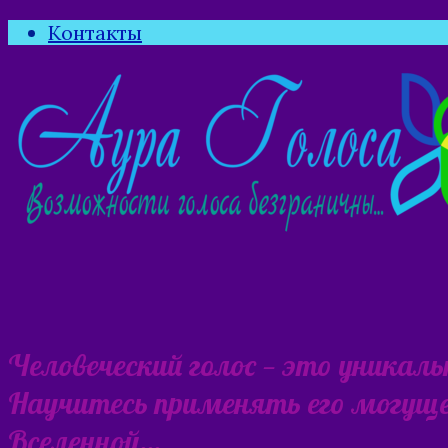
Контакты
Человеческий голос — это уникал
Научитесь применять его могущес
Вселенной…