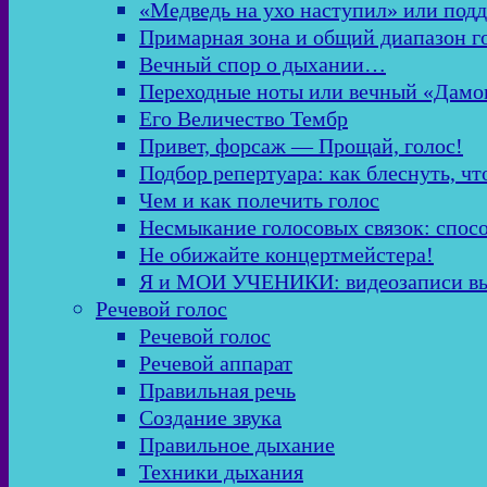
«Медведь на ухо наступил» или подд
Примарная зона и общий диапазон г
Вечный спор о дыхании…
Переходные ноты или вечный «Дамо
Его Величество Тембр
Привет, форсаж — Прощай, голос!
Подбор репертуара: как блеснуть, чт
Чем и как полечить голос
Несмыкание голосовых связок: спос
Не обижайте концертмейстера!
Я и МОИ УЧЕНИКИ: видеозаписи в
Речевой голос
Речевой голос
Речевой аппарат
Правильная речь
Создание звука
Правильное дыхание
Техники дыхания