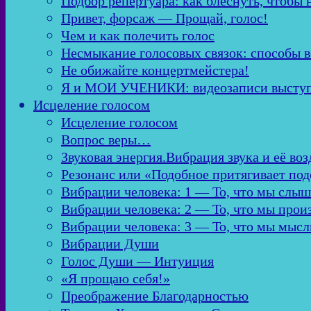
Подбор репертуара: как блеснуть, чтобы 
Привет, форсаж — Прощай, голос!
Чем и как полечить голос
Несмыкание голосовых связок: способы в
Не обижайте концертмейстера!
Я и МОИ УЧЕНИКИ: видеозаписи высту
Исцеление голосом
Исцеление голосом
Вопрос веры…
Звуковая энергия.Вибрация звука и её во
Резонанс или «Подобное притягивает по
Вибрации человека: 1 — То, что мы слы
Вибрации человека: 2 — То, что мы про
Вибрации человека: 3 — То, что мы мыс
Вибрации Души
Голос Души — Интуиция
«Я прощаю себя!»
Преображение Благодарностью