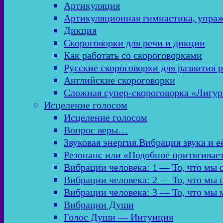
Артикуляция
Артикуляционная гимнастика, упра
Дикция
Скороговорки для речи и дикции
Как работать со скороговорками
Русские скороговорки для развития 
Английские скороговорки
Сложная супер-скороговорка «Лигур
Исцеление голосом
Исцеление голосом
Вопрос веры…
Звуковая энергия.Вибрация звука и е
Резонанс или «Подобное притягивае
Вибрации человека: 1 — То, что мы
Вибрации человека: 2 — То, что мы
Вибрации человека: 3 — То, что мы
Вибрации Души
Голос Души — Интуиция