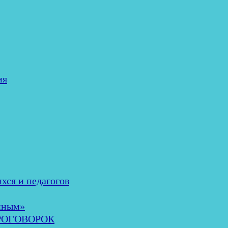
ия
хся и педагогов
нным»
ОРОГОВОРОК