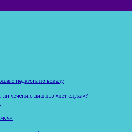
ошего педагога по вокалу
я ли лечению диагноз «нет слуха»?
а
 меч»