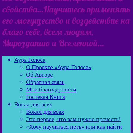
свойства…Научитесь применять
его могущество и воздействие на
благо себе, всем людям,
Мирозданию и Вселенной…
Аура Голоса
О Проекте «Аура Голоса»
Об Авторе
Обратная связь
Мои благодарности
Гостевая Книга
Вокал для всех
Вокал для всех
Это первое, что вам нужно прочесть!
«Хочу научиться петь» или как найти