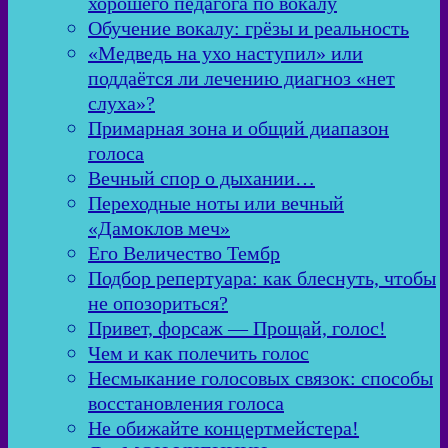
хорошего педагога по вокалу
Обучение вокалу: грёзы и реальность
«Медведь на ухо наступил» или
поддаётся ли лечению диагноз «нет
слуха»?
Примарная зона и общий диапазон
голоса
Вечный спор о дыхании…
Переходные ноты или вечный
«Дамоклов меч»
Его Величество Тембр
Подбор репертуара: как блеснуть, чтобы
не опозориться?
Привет, форсаж — Прощай, голос!
Чем и как полечить голос
Несмыкание голосовых связок: способы
восстановления голоса
Не обижайте концертмейстера!