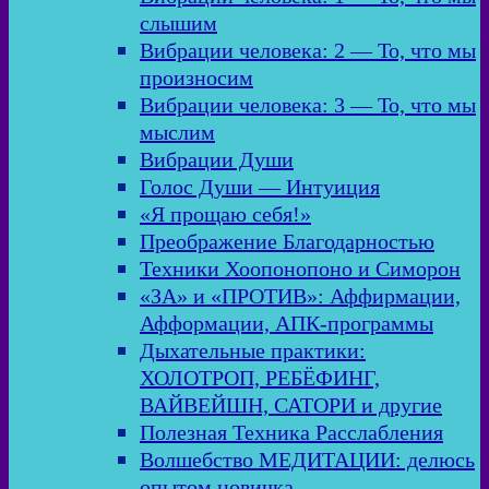
слышим
Вибрации человека: 2 — То, что мы
произносим
Вибрации человека: 3 — То, что мы
мыслим
Вибрации Души
Голос Души — Интуиция
«Я прощаю себя!»
Преображение Благодарностью
Техники Хоопонопоно и Симорон
«ЗА» и «ПРОТИВ»: Аффирмации,
Афформации, АПК-программы
Дыхательные практики:
ХОЛОТРОП, РЕБЁФИНГ,
ВАЙВЕЙШН, САТОРИ и другие
Полезная Техника Расслабления
Волшебство МЕДИТАЦИИ: делюсь
опытом новичка