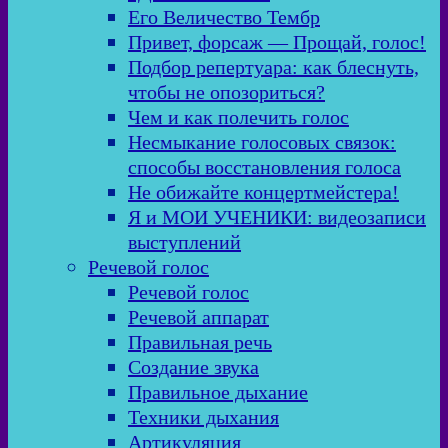
Его Величество Тембр
Привет, форсаж — Прощай, голос!
Подбор репертуара: как блеснуть,
чтобы не опозориться?
Чем и как полечить голос
Несмыкание голосовых связок:
способы восстановления голоса
Не обижайте концертмейстера!
Я и МОИ УЧЕНИКИ: видеозаписи
выступлений
Речевой голос
Речевой голос
Речевой аппарат
Правильная речь
Создание звука
Правильное дыхание
Техники дыхания
Артикуляция