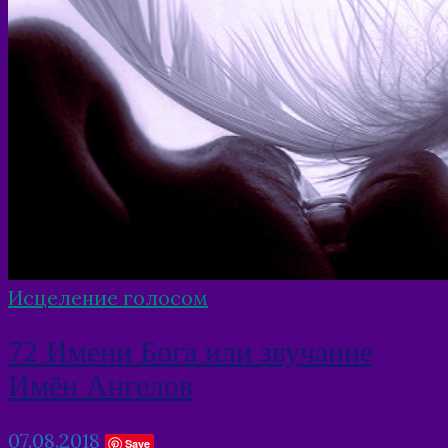
Исцеление голосом
72 Имени Бога или звучание
Имён Ангелов
07.08.2018
Save