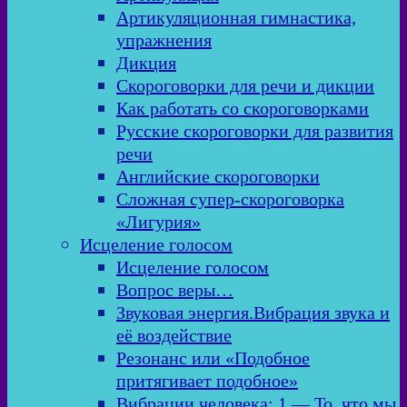
Артикуляционная гимнастика,
упражнения
Дикция
Скороговорки для речи и дикции
Как работать со скороговорками
Русские скороговорки для развития
речи
Английские скороговорки
Сложная супер-скороговорка
«Лигурия»
Исцеление голосом
Исцеление голосом
Вопрос веры…
Звуковая энергия.Вибрация звука и
её воздействие
Резонанс или «Подобное
притягивает подобное»
Вибрации человека: 1 — То, что мы