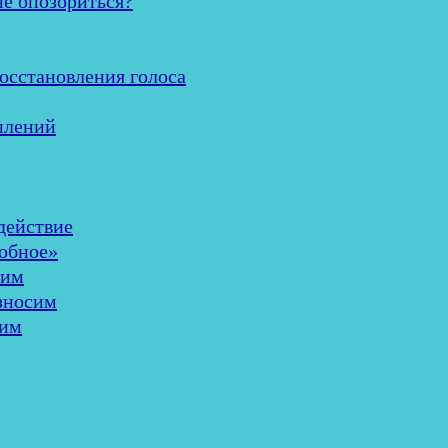
не опозориться?
осстановления голоса
плений
здействие
добное»
шим
износим
лим