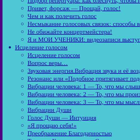
Подбор репертуара: как блеснуть, чтобы 
Привет, форсаж — Прощай, голос!
Чем и как полечить голос
Несмыкание голосовых связок: способы в
Не обижайте концертмейстера!
Я и МОИ УЧЕНИКИ: видеозаписи высту
Исцеление голосом
Исцеление голосом
Вопрос веры…
Звуковая энергия.Вибрация звука и её во
Резонанс или «Подобное притягивает по
Вибрации человека: 1 — То, что мы слы
Вибрации человека: 2 — То, что мы про
Вибрации человека: 3 — То, что мы мыс
Вибрации Души
Голос Души — Интуиция
«Я прощаю себя!»
Преображение Благодарностью