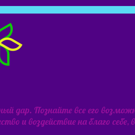
ьный дар. Познайте все его возмож
тво и воздействие на благо себе,