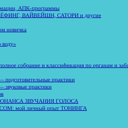
мации, АПК-программы
ЕБЁФИНГ, ВАЙВЕЙШН, САТОРИ и другие
м новичка
 воду»
ное собрание и классификация по органам и заб
— подготовительные практики
— звуковые практики
ов
ЗОНАНСА ЗВУЧАНИЯ ГОЛОСА
М: мой личный опыт ТОНИНГА