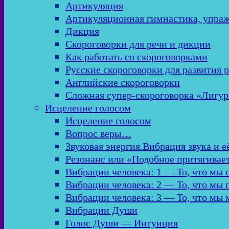
Артикуляция
Артикуляционная гимнастика, упра
Дикция
Скороговорки для речи и дикции
Как работать со скороговорками
Русские скороговорки для развития 
Английские скороговорки
Сложная супер-скороговорка «Лигур
Исцеление голосом
Исцеление голосом
Вопрос веры…
Звуковая энергия.Вибрация звука и е
Резонанс или «Подобное притягивае
Вибрации человека: 1 — То, что мы
Вибрации человека: 2 — То, что мы
Вибрации человека: 3 — То, что мы
Вибрации Души
Голос Души — Интуиция