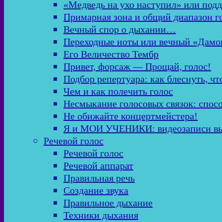
«Медведь на ухо наступил» или подд
Примарная зона и общий диапазон г
Вечный спор о дыхании…
Переходные ноты или вечный «Дамо
Его Величество Тембр
Привет, форсаж — Прощай, голос!
Подбор репертуара: как блеснуть, чт
Чем и как полечить голос
Несмыкание голосовых связок: спос
Не обижайте концертмейстера!
Я и МОИ УЧЕНИКИ: видеозаписи в
Речевой голос
Речевой голос
Речевой аппарат
Правильная речь
Создание звука
Правильное дыхание
Техники дыхания