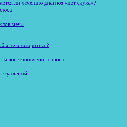
аётся ли лечению диагноз «нет слуха»?
олоса
клов меч»
обы не опозориться?
обы восстановления голоса
ыступлений