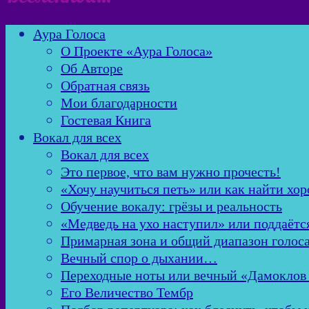
Аура Голоса
О Проекте «Аура Голоса»
Об Авторе
Обратная связь
Мои благодарности
Гостевая Книга
Вокал для всех
Вокал для всех
Это первое, что вам нужно прочесть!
«Хочу научиться петь» или как найти хор
Обучение вокалу: грёзы и реальность
«Медведь на ухо наступил» или поддаётс
Примарная зона и общий диапазон голос
Вечный спор о дыхании…
Переходные ноты или вечный «Дамоклов
Его Величество Тембр