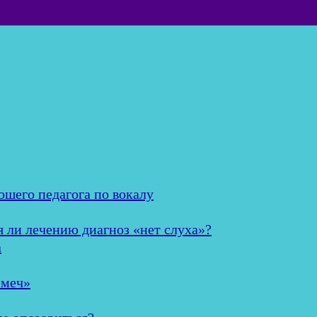
ошего педагога по вокалу
я ли лечению диагноз «нет слуха»?
а
 меч»