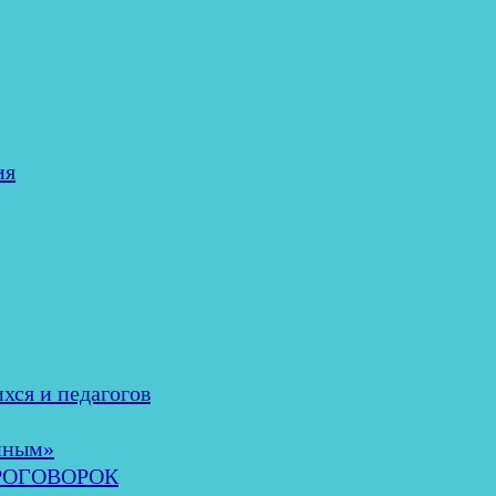
ия
хся и педагогов
нным»
ОРОГОВОРОК