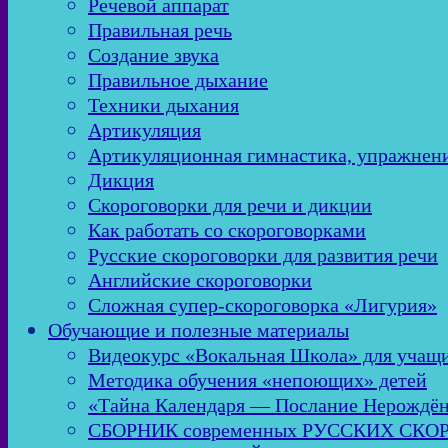
Речевой аппарат
Правильная речь
Создание звука
Правильное дыхание
Техники дыхания
Артикуляция
Артикуляционная гимнастика, упражнен
Дикция
Скороговорки для речи и дикции
Как работать со скороговорками
Русские скороговорки для развития речи
Английские скороговорки
Сложная супер-скороговорка «Лигурия»
Обучающие и полезные материалы
Видеокурс «Вокальная Школа» для учащи
Методика обучения «непоющих» детей
«Тайна Календаря — Послание Нерождё
СБОРНИК современных РУССКИХ СК