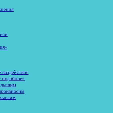
жнения
речи
ия»
ё воздействие
т подобное»
 слышим
 произносим
 мыслим