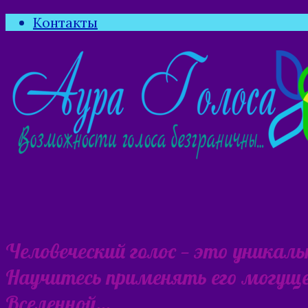
Контакты
Человеческий голос — это уникал
Научитесь применять его могущес
Вселенной…