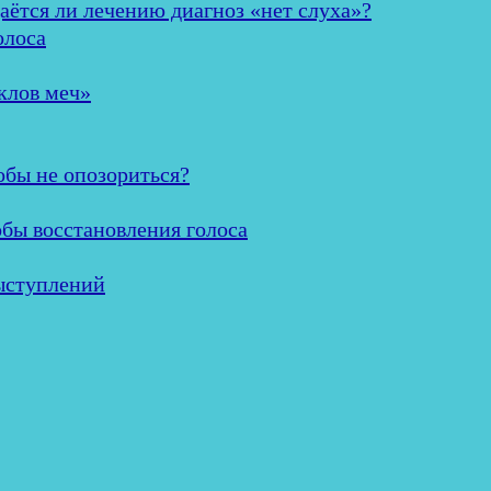
аётся ли лечению диагноз «нет слуха»?
олоса
клов меч»
обы не опозориться?
обы восстановления голоса
ыступлений