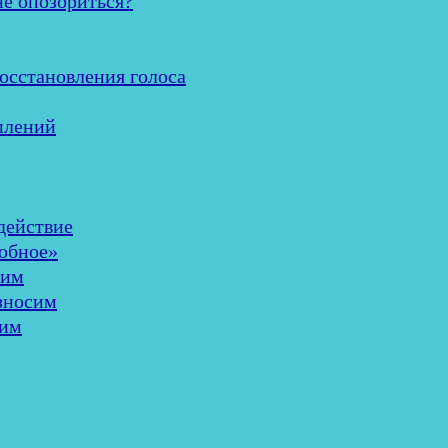
не опозориться?
осстановления голоса
плений
здействие
добное»
шим
износим
лим