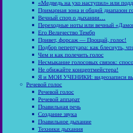
«Медведь на ухо наступил» или подд
Примарная зона и общий диапазон г
Вечный спор о дыхании…
Переходные ноты или вечный «Дамо
Его Величество Тембр
Привет, форсаж — Прощай, голос!
Подбор репертуара: как блеснуть, чт
Чем и как полечить голос
Несмыкание голосовых связок: спос
Не обижайте концертмейстера!
Я и МОИ УЧЕНИКИ: видеозаписи в
Речевой голос
Речевой голос
Речевой аппарат
Правильная речь
Создание звука
Правильное дыхание
Техники дыхания