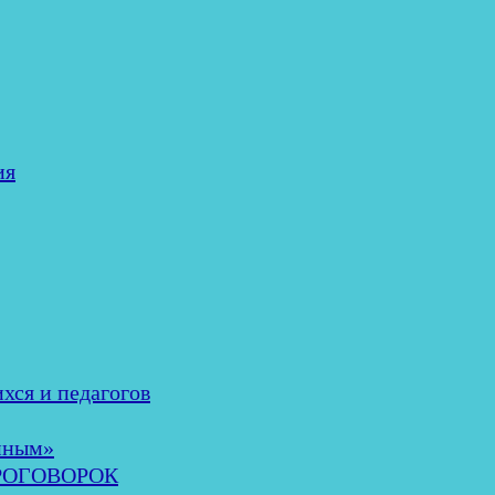
ия
хся и педагогов
нным»
ОРОГОВОРОК