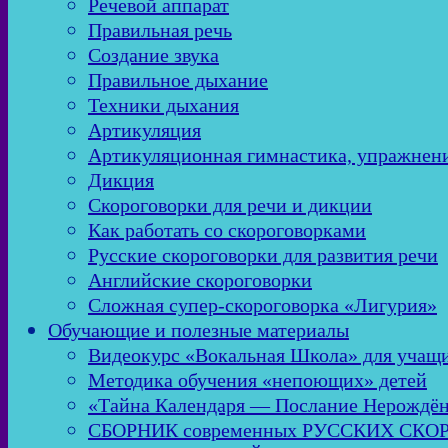
Речевой аппарат
Правильная речь
Создание звука
Правильное дыхание
Техники дыхания
Артикуляция
Артикуляционная гимнастика, упражнен
Дикция
Скороговорки для речи и дикции
Как работать со скороговорками
Русские скороговорки для развития речи
Английские скороговорки
Сложная супер-скороговорка «Лигурия»
Обучающие и полезные материалы
Видеокурс «Вокальная Школа» для учащи
Методика обучения «непоющих» детей
«Тайна Календаря — Послание Нерождё
СБОРНИК современных РУССКИХ СК