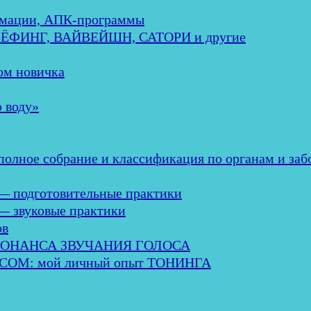
мации, АПК-программы
ЕБЁФИНГ, ВАЙВЕЙШН, САТОРИ и другие
м новичка
 воду»
ное собрание и классификация по органам и заб
— подготовительные практики
— звуковые практики
ов
ЗОНАНСА ЗВУЧАНИЯ ГОЛОСА
М: мой личный опыт ТОНИНГА