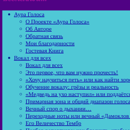
Аура Голоса
О Проекте «Аура Голоса»
Об Авторе
Обратная связь
Мои благодарности
Гостевая Книга
Вокал для всех
Вокал для всех
Это первое, что вам нужно прочесть!
«Хочу научиться петь» или как найти хор
Обучение вокалу: грёзы и реальность
«Медведь на ухо наступил» или поддаётс
Примарная зона и общий диапазон голос
Вечный спор о дыхании…
Переходные ноты или вечный «Дамоклов
Его Величество Тембр