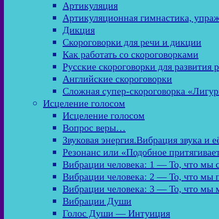
Артикуляция
Артикуляционная гимнастика, упра
Дикция
Скороговорки для речи и дикции
Как работать со скороговорками
Русские скороговорки для развития 
Английские скороговорки
Сложная супер-скороговорка «Лигур
Исцеление голосом
Исцеление голосом
Вопрос веры…
Звуковая энергия.Вибрация звука и е
Резонанс или «Подобное притягивае
Вибрации человека: 1 — То, что мы
Вибрации человека: 2 — То, что мы
Вибрации человека: 3 — То, что мы
Вибрации Души
Голос Души — Интуиция