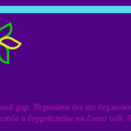
ьный дар. Познайте все его возмож
тво и воздействие на благо себе,