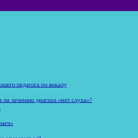
ошего педагога по вокалу
я ли лечению диагноз «нет слуха»?
а
 меч»