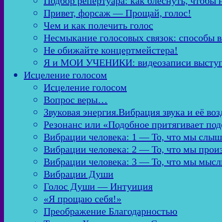
Подбор репертуара: как блеснуть, чтобы 
Привет, форсаж — Прощай, голос!
Чем и как полечить голос
Несмыкание голосовых связок: способы в
Не обижайте концертмейстера!
Я и МОИ УЧЕНИКИ: видеозаписи высту
Исцеление голосом
Исцеление голосом
Вопрос веры…
Звуковая энергия.Вибрация звука и её во
Резонанс или «Подобное притягивает по
Вибрации человека: 1 — То, что мы слы
Вибрации человека: 2 — То, что мы про
Вибрации человека: 3 — То, что мы мыс
Вибрации Души
Голос Души — Интуиция
«Я прощаю себя!»
Преображение Благодарностью