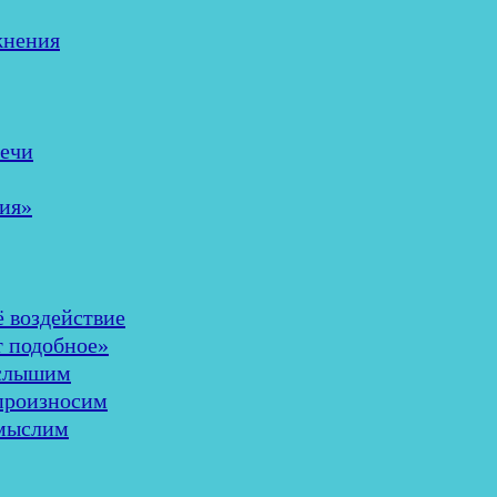
жнения
речи
ия»
ё воздействие
т подобное»
 слышим
 произносим
 мыслим