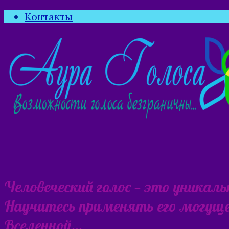
Контакты
Человеческий голос — это уникал
Научитесь применять его могущес
Вселенной…