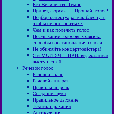
Его Величество Тембр
Привет, форсаж — Прощай, голос!
Подбор репертуара: как блеснуть,
чтобы не опозориться?
Чем и как полечить голос
Несмыкание голосовых связок:
способы восстановления голоса
Не обижайте концертмейстера!
Я и МОИ УЧЕНИКИ: видеозаписи
выступлений
Речевой голос
Речевой голос
Речевой аппарат
Правильная речь
Создание звука
Правильное дыхание
Техники дыхания
Артикуляция