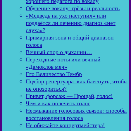
хорошего педагога по вокалу
Обучение вокалу: грёзы и реальность
«Медведь на ухо наступил» или
поддаётся ли лечению диагноз «нет
слуха»?
Примарная зона и общий диапазон
голоса
Вечный спор о дыхании…
Переходные ноты или вечный
«Дамоклов меч»
Его Величество Тембр
Подбор репертуара: как блеснуть, чтобы
не опозориться?
Привет, форсаж — Прощай, голос!
Чем и как полечить голос
Несмыкание голосовых связок: способы
восстановления голоса
Не обижайте концертмейстера!