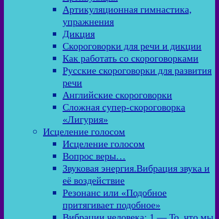
Артикуляционная гимнастика,
упражнения
Дикция
Скороговорки для речи и дикции
Как работать со скороговорками
Русские скороговорки для развития
речи
Английские скороговорки
Сложная супер-скороговорка
«Лигурия»
Исцеление голосом
Исцеление голосом
Вопрос веры…
Звуковая энергия.Вибрация звука и
её воздействие
Резонанс или «Подобное
притягивает подобное»
Вибрации человека: 1 — То, что мы