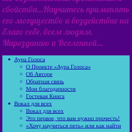
свойства…Научитесь применять
его могущество и воздействие на
благо себе, всем людям,
Мирозданию и Вселенной…
Аура Голоса
О Проекте «Аура Голоса»
Об Авторе
Обратная связь
Мои благодарности
Гостевая Книга
Вокал для всех
Вокал для всех
Это первое, что вам нужно прочесть!
«Хочу научиться петь» или как найти