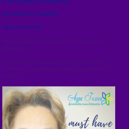
Благодарю за подписку!
Произошла ошибка
Будьте в теме!
Присоединяйтесь к группе «Аура Голоса»
ВКонтакте
MUST HAVE для вокалистов и не только:
лечебные упражнения для восстановления
голоса!