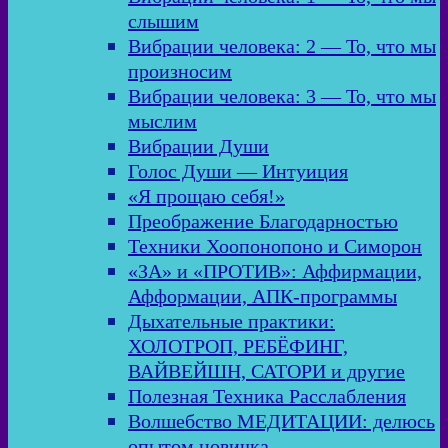
слышим
Вибрации человека: 2 — То, что мы
произносим
Вибрации человека: 3 — То, что мы
мыслим
Вибрации Души
Голос Души — Интуиция
«Я прощаю себя!»
Преображение Благодарностью
Техники Хоопонопоно и Симорон
«ЗА» и «ПРОТИВ»: Аффирмации,
Афформации, АПК-программы
Дыхательные практики:
ХОЛОТРОП, РЕБЁФИНГ,
ВАЙВЕЙШН, САТОРИ и другие
Полезная Техника Расслабления
Волшебство МЕДИТАЦИИ: делюсь
опытом новичка