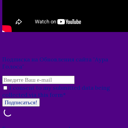
Подписка на Обновления сайта "Аура
Голоса"
I consent to my submitted data being
collected via this form*